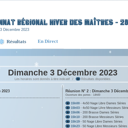
nnat Régional Hiver des Maîtres - 2
 3 Décembre 2023
En Direct
Résultats
Dimanche 3 Décembre 2023
Les horaires sont donnés à titre indicatif /
»
Résultats disponibles
e 2023
Réunion N° 2 : Dimanche 3 Décemb
Ouverture des portes : 14h00
»
15h00
- 4x50 Nage Libre Dames Séries
»
15h03
- 4x50 Nage Libre Messieurs Séri
»
15h06
- 200 Brasse Dames Séries
»
15h10
- 200 Brasse Messieurs Séries
»
15h19
- 50 Nage Libre Dames Séries
»
15h23
- 50 Nage Libre Messieurs Séries