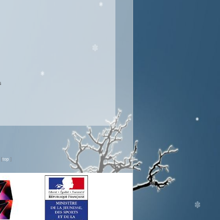
s
n
[
top
]