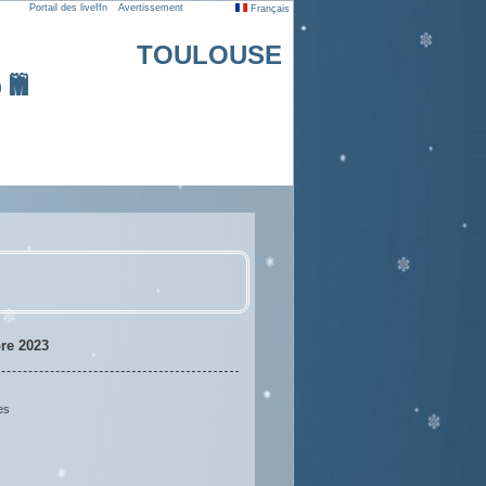
Portail des liveffn
Avertissement
Français
TOULOUSE
5 m
re 2023
es