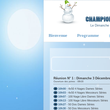
-
Champio
Le Dimanche
Bienvenue
Programme
Réunion N° 1 : Dimanche 3 Décembr
Ouverture des portes : 08h30
»
10h00
- 4x50 4 Nages Dames Séries
»
10h03
- 4x50 4 Nages Messieurs Séries
»
10h07
- 100 Nage Libre Dames Séries
»
10h13
- 100 Nage Libre Messieurs Séries
»
10h27
- 50 Dos Dames Séries
»
10h30
- 50 Dos Messieurs Séries