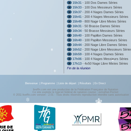
»
15h31
- 100 Dos Dames Séries
»
15h33
- 100 Dos Messieurs Séries
»
15h37
- 200 4 Nages Dames Séries
»
15h41
- 200 4 Nages Messieurs Séries
»
15h49
- 800 Nage Libre Mixtes Séries
»
16h31
- 50 Brasse Dames Séries
»
16h34
- 50 Brasse Messieurs Séries
»
16h40
- 100 Papillon Dames Séries
»
16h40
- 100 Papillon Messieurs Séries
»
16h44
- 200 Nage Libre Dames Séries
»
16h52
- 200 Nage Libre Messieurs Série
»
16h59
- 100 4 Nages Dames Séries
»
17h06
- 100 4 Nages Messieurs Séries
»
17h13
- 4x50 Nage Libre Mixtes Séries
Fin de la réunion
Bienvenue
|
Programme
|
Liste de départ
|
Résultats
|
En Direct
liveffn.com est une production de la Fédération Française de Natation
Ce site exploite le logiciel fédéral de natation course : extraNat-Pocket
© 2011 liveffn.com version : 2.01 - Tous droits réservés reproduction interdite sans autorisatio