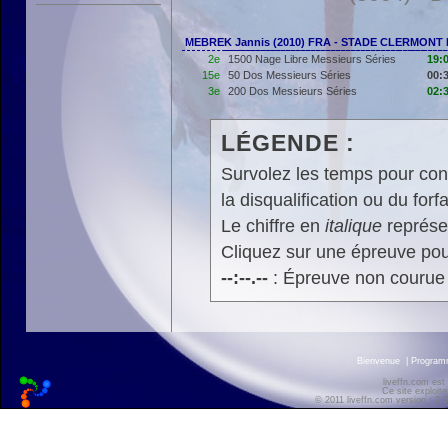
MEBREK Jannis (2010) FRA - STADE CLERMONT
2e
1500 Nage Libre Messieurs Séries
19:
15e
50 Dos Messieurs Séries
00:
3e
200 Dos Messieurs Séries
02:
LÉGENDE :
Survolez les temps pour cons
la disqualification ou du forfa
Le chiffre en
italique
représen
Cliquez sur une épreuve pour
--:--.--
: Épreuve non courue
Bienvenue
|
Progra
liveffn.com est
Ce site exploite
© 2011 liveffn.com version : 2.