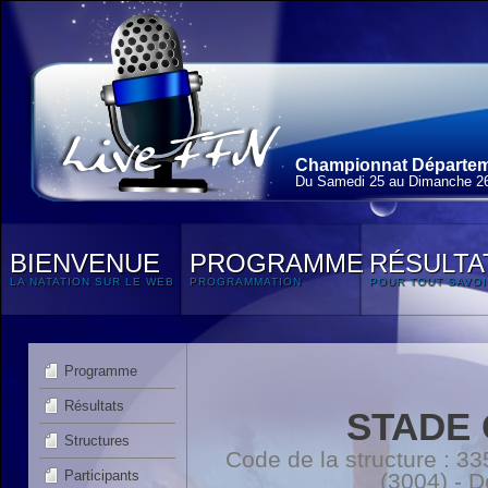
Championnat Départem
Du Samedi 25 au Dimanche 2
BIENVENUE
PROGRAMME
RÉSULTA
LA NATATION SUR LE WEB
PROGRAMMATION
POUR TOUT SAVOI
Programme
Résultats
STADE
Structures
Code de la structure :
Participants
(3004) - 