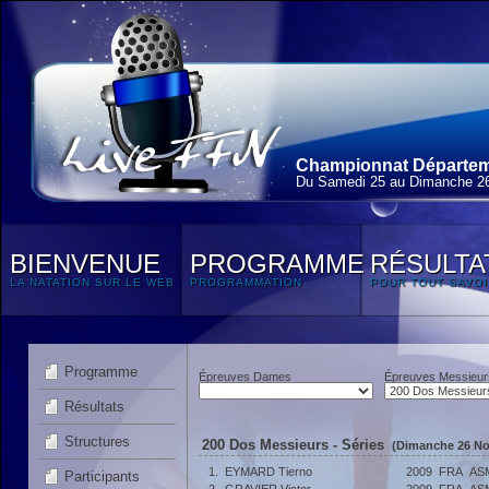
Championnat Départem
Du Samedi 25 au Dimanche 2
BIENVENUE
PROGRAMME
RÉSULTA
LA NATATION SUR LE WEB
PROGRAMMATION
POUR TOUT SAVOI
Programme
Épreuves Dames
Épreuves Messieur
Résultats
Structures
200 Dos Messieurs - Séries
(Dimanche 26 No
1.
EYMARD Tierno
2009
FRA
AS
Participants