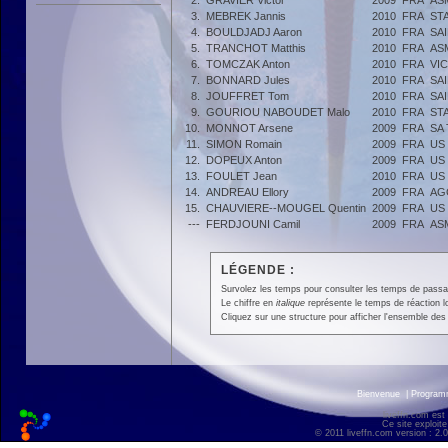
2.
GRAVIER Victor
2009
FRA
AS
3.
MEBREK Jannis
2010
FRA
ST
4.
BOULDJADJ Aaron
2010
FRA
SA
5.
TRANCHOT Matthis
2010
FRA
AS
6.
TOMCZAK Anton
2010
FRA
VIC
7.
BONNARD Jules
2010
FRA
SA
8.
JOUFFRET Tom
2010
FRA
SA
9.
GOURIOU NABOUDET Malo
2010
FRA
ST
10.
MONNOT Arsene
2009
FRA
SA
11.
SIMON Romain
2009
FRA
US
12.
DOPEUX Anton
2009
FRA
US
13.
FOULET Jean
2010
FRA
US
14.
ANDREAU Ellory
2009
FRA
AG
15.
CHAUVIERE--MOUGEL Quentin
2009
FRA
US
---
FERDJOUNI Camil
2009
FRA
AS
LÉGENDE :
Survolez les temps pour consulter les temps de passage 
Le chiffre en
italique
représente le temps de réaction l
Cliquez sur une structure pour afficher l'ensemble des 
Bienvenue
|
Progra
liveffn.com est
Ce site exploite
© 2011 liveffn.com version : 2.