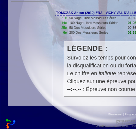
TOMCZAK Anton (2010) FRA - VICHY VAL D'ALL
21e
50 Nage Libre Messieurs Séries
00:30
14e
100 Nage Libre Messieurs Séries
01:05
25e
50 Dos Messieurs Séries
00:36
6e
200 Dos Messieurs Séries
02:38
LÉGENDE :
Survolez les temps pour cons
la disqualification ou du forfa
Le chiffre en
italique
représen
Cliquez sur une épreuve pour
--:--.--
: Épreuve non courue
Bienvenue
|
Progra
liveffn.com est
Ce site exploite
© 2011 liveffn.com version : 2.