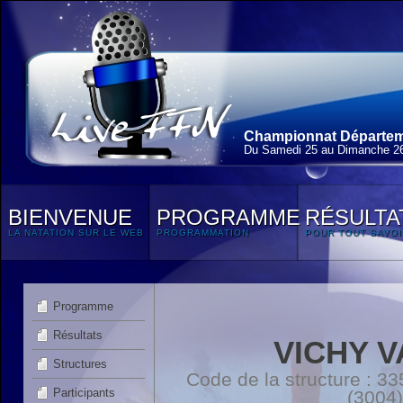
Championnat Départem
Du Samedi 25 au Dimanche 2
BIENVENUE
PROGRAMME
RÉSULTA
LA NATATION SUR LE WEB
PROGRAMMATION
POUR TOUT SAVOI
Programme
Résultats
VICHY V
Structures
Code de la structure :
Participants
(3004)