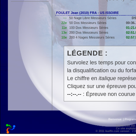
FOULET Jean (2010) FRA - US ISSOIRE
---
50 Nage Libre Messieurs Séries
D
22e
50 Dos Messieurs Séries
00:36.
11e
100 Dos Messieurs Séries
01:21.
13e
200 Dos Messieurs Séries
02:51.
10e
200 4 Nages Messieurs Séries
02:57.
LÉGENDE :
Survolez les temps pour cons
la disqualification ou du forfa
Le chiffre en
italique
représen
Cliquez sur une épreuve pour
--:--.--
: Épreuve non courue
Bienvenue
|
Progra
liveffn.com est
Ce site exploite
© 2011 liveffn.com version : 2.