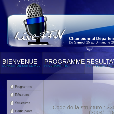
Championnat Départem
Du Samedi 25 au Dimanche 2
BIENVENUE
PROGRAMME
RÉSULTA
LA NATATION SUR LE WEB
PROGRAMMATION
POUR TOUT SAVOI
Programme
Résultats
Structures
Code de la structure :
Participants
(3004) - 