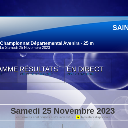
SAI
Championnat Départemental Avenirs - 25 m
Le Samedi 25 Novembre 2023
AMME
RÉSULTATS
EN DIRECT
N
POUR TOUT SAVOIR
VIVEZ L'ACTION !
Samedi 25 Novembre 2023
Les horaires sont donnés à titre indicatif /
»
Résultats disponibles