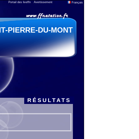
Portail des liveffn
Avertissement
Français
NT-PIERRE-DU-MONT
RÉSULTATS