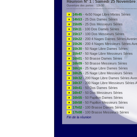
Réunion N° 1 : Samedi 25 Novembre 
Ouverture des portes : 13h30
»
14h45
- 4x50 Nage Libre Mixtes Séries
»
14h53
- 25 Dos Dames Séries
»
15h05
- 25 Dos Messieurs Séries
»
15h11
- 100 Dos Dames Séries
»
15h17
- 100 Dos Messieurs Séries
»
15h22
- 200 4 Nages Dames Séries Avenir
»
15h26
- 200 4 Nages Messieurs Séries Ave
»
15h30
- 50 Nage Libre Dames Séries
»
15h47
- 50 Nage Libre Messieurs Séries
»
16h01
- 50 Brasse Dames Séries
»
16h09
- 50 Brasse Messieurs Séries
»
16h16
- 25 Nage Libre Dames Séries
»
16h25
- 25 Nage Libre Messieurs Séries
»
16h32
- 200 Nage Libre Dames Séries Aven
»
16h37
- 200 Nage Libre Messieurs Séries A
»
16h41
- 50 Dos Dames Séries
»
16h47
- 50 Dos Messieurs Séries
»
16h55
- 50 Papillon Dames Séries
»
16h58
- 50 Papillon Messieurs Séries
»
17h02
- 100 Brasse Dames Séries
»
17h08
- 100 Brasse Messieurs Séries
Fin de la réunion