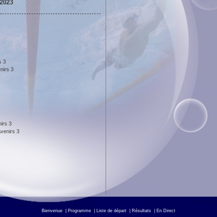
2023
s 3
nirs 3
irs 3
venirs 3
Bienvenue
|
Programme
|
Liste de départ
|
Résultats
|
En Direct