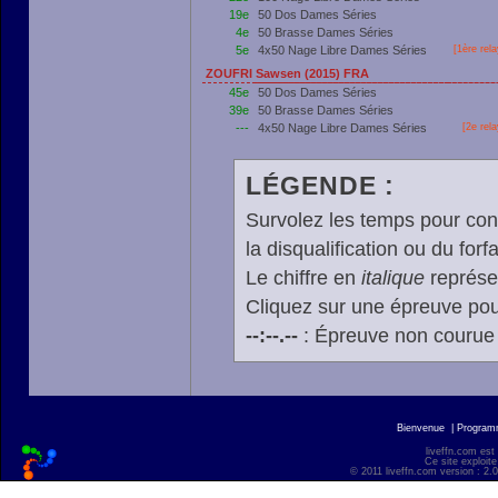
19e
50 Dos Dames Séries
4e
50 Brasse Dames Séries
5e
4x50 Nage Libre Dames Séries
[
1ère
rela
ZOUFRI Sawsen (2015) FRA
45e
50 Dos Dames Séries
39e
50 Brasse Dames Séries
---
4x50 Nage Libre Dames Séries
[2e rel
LÉGENDE :
Survolez les temps pour cons
la disqualification ou du forfa
Le chiffre en
italique
représen
Cliquez sur une épreuve pour
--:--.--
: Épreuve non courue
Bienvenue
|
Progra
liveffn.com est
Ce site exploite
© 2011 liveffn.com version : 2.