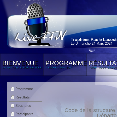
Trophées Paule Lacoste
Le Dimanche 24 Mars 2024
BIENVENUE
PROGRAMME
RÉSULTA
LA NATATION SUR LE WEB
PROGRAMMATION
POUR TOUT SAVOI
Programme
Résultats
Structures
Code de la structure
Participants
Départ