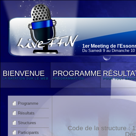
1er Meeting de l'Esson
Du Samedi 9 au Dimanche 10
BIENVENUE
PROGRAMME
RÉSULTA
LA NATATION SUR LE WEB
PROGRAMMATION
POUR TOUT SAVOI
Programme
Résultats
Structures
Code de la structure :
Participants
Dép