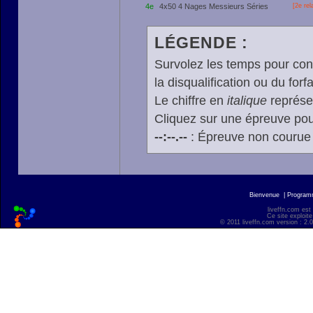
4e
4x50 4 Nages Messieurs Séries
[2e rel
LÉGENDE :
Survolez les temps pour cons
la disqualification ou du forfa
Le chiffre en
italique
représen
Cliquez sur une épreuve pour
--:--.--
: Épreuve non courue
Bienvenue
|
Progra
liveffn.com est
Ce site exploite
© 2011 liveffn.com version : 2.