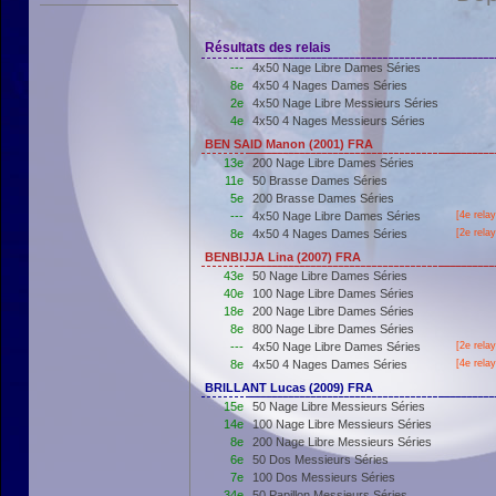
Résultats des relais
---
4x50 Nage Libre Dames Séries
8e
4x50 4 Nages Dames Séries
2e
4x50 Nage Libre Messieurs Séries
4e
4x50 4 Nages Messieurs Séries
BEN SAID Manon (2001) FRA
13e
200 Nage Libre Dames Séries
11e
50 Brasse Dames Séries
5e
200 Brasse Dames Séries
---
4x50 Nage Libre Dames Séries
[4e rela
8e
4x50 4 Nages Dames Séries
[2e rela
BENBIJJA Lina (2007) FRA
43e
50 Nage Libre Dames Séries
40e
100 Nage Libre Dames Séries
18e
200 Nage Libre Dames Séries
8e
800 Nage Libre Dames Séries
---
4x50 Nage Libre Dames Séries
[2e rela
8e
4x50 4 Nages Dames Séries
[4e rela
BRILLANT Lucas (2009) FRA
15e
50 Nage Libre Messieurs Séries
14e
100 Nage Libre Messieurs Séries
8e
200 Nage Libre Messieurs Séries
6e
50 Dos Messieurs Séries
7e
100 Dos Messieurs Séries
34e
50 Papillon Messieurs Séries