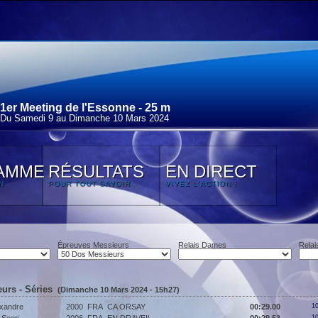
1er Meeting de l'Essonne - 25 m
Du Samedi 9 au Dimanche 10 Mars 2024
AMME
RÉSULTATS
EN DIRECT
N
POUR TOUT SAVOIR
VIVEZ L'ACTION !
Épreuves Messieurs
Relais Dames
Relai
urs - Séries
(Dimanche 10 Mars 2024 - 15h27)
xandre
2000
FRA
CA ORSAY
00:29.00
10
10