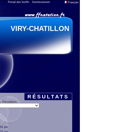
Portail des liveffn
Avertissement
Français
VIRY-CHATILLON
RÉSULTATS
s Messieurs
51 pts
22 pts