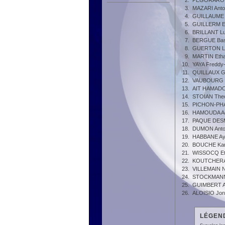
2.
PEGORARO 
3.
MAZARI Anto
4.
GUILLAUME
5.
GUILLERM E
6.
BRILLANT L
7.
BERGUE Bas
8.
GUERTON L
9.
MARTIN Eth
10.
YAYA Freddy
11.
QUILLAUX G
12.
VAUBOURG L
13.
AIT HAMADO
14.
STOIAN The
15.
PICHON-PHA
16.
HAMOUDA A
17.
PAQUE DESM
18.
DUMON Anto
19.
HABBANE Ay
20.
BOUCHE Kar
21.
WISSOCQ Et
22.
KOUTCHERA
23.
VILLEMAIN N
24.
STOCKMANN 
25.
GUIMBERT 
26.
ALOISIO Jon
LÉGEND