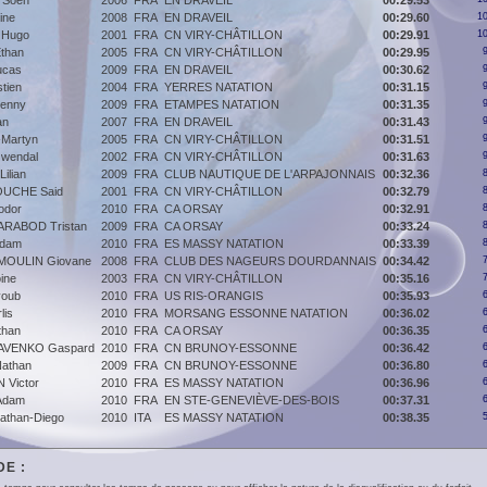
Soen
2006
FRA
EN DRAVEIL
00:29.53
ine
2008
FRA
EN DRAVEIL
00:29.60
10
 Hugo
2001
FRA
CN VIRY-CHÂTILLON
00:29.91
10
than
2005
FRA
CN VIRY-CHÂTILLON
00:29.95
ucas
2009
FRA
EN DRAVEIL
00:30.62
tien
2004
FRA
YERRES NATATION
00:31.15
enny
2009
FRA
ETAMPES NATATION
00:31.35
an
2007
FRA
EN DRAVEIL
00:31.43
-Martyn
2005
FRA
CN VIRY-CHÂTILLON
00:31.51
wendal
2002
FRA
CN VIRY-CHÂTILLON
00:31.63
ilian
2009
FRA
CLUB NAUTIQUE DE L'ARPAJONNAIS
00:32.36
UCHE Said
2001
FRA
CN VIRY-CHÂTILLON
00:32.79
odor
2010
FRA
CA ORSAY
00:32.91
RABOD Tristan
2009
FRA
CA ORSAY
00:33.24
dam
2010
FRA
ES MASSY NATATION
00:33.39
OULIN Giovane
2008
FRA
CLUB DES NAGEURS DOURDANNAIS
00:34.42
ine
2003
FRA
CN VIRY-CHÂTILLON
00:35.16
oub
2010
FRA
US RIS-ORANGIS
00:35.93
lis
2010
FRA
MORSANG ESSONNE NATATION
00:36.02
han
2010
FRA
CA ORSAY
00:36.35
VENKO Gaspard
2010
FRA
CN BRUNOY-ESSONNE
00:36.42
athan
2009
FRA
CN BRUNOY-ESSONNE
00:36.80
Victor
2010
FRA
ES MASSY NATATION
00:36.96
Adam
2010
FRA
EN STE-GENEVIÈVE-DES-BOIS
00:37.31
athan-Diego
2010
ITA
ES MASSY NATATION
00:38.35
E :