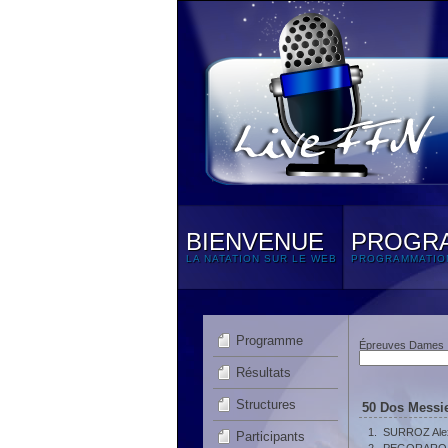
BIENVENUE
PROGR
LA NATATION SUR LE WEB
PROGRAMMATIO
Programme
Épreuves Dames
Résultats
Structures
50 Dos Messie
1.
SURROZ Ale
Participants