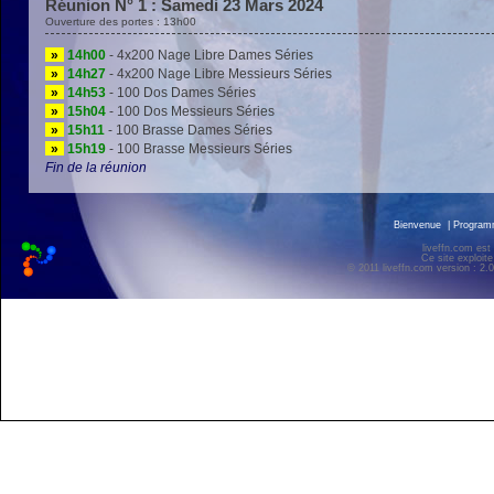
Réunion N° 1 : Samedi 23 Mars 2024
Ouverture des portes : 13h00
»
14h00
- 4x200 Nage Libre Dames Séries
»
14h27
- 4x200 Nage Libre Messieurs Séries
»
14h53
- 100 Dos Dames Séries
»
15h04
- 100 Dos Messieurs Séries
»
15h11
- 100 Brasse Dames Séries
»
15h19
- 100 Brasse Messieurs Séries
Fin de la réunion
Bienvenue
|
Progra
liveffn.com est
Ce site exploite
© 2011 liveffn.com version : 2.