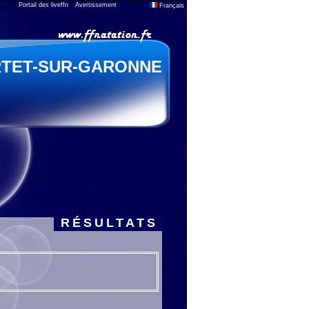
Portail des liveffn
Avertissement
Français
TET-SUR-GARONNE
RÉSULTATS