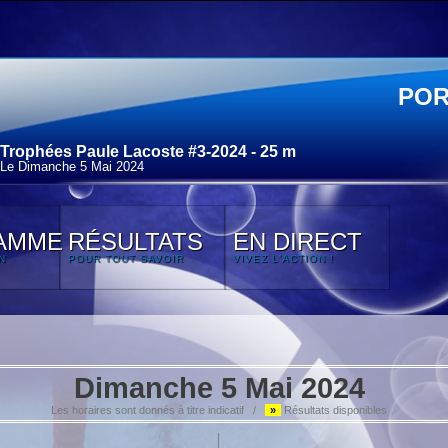
POR
Trophées Paule Lacoste #3-2024 - 25 m
Le Dimanche 5 Mai 2024
AMME
RÉSULTATS
EN DIRECT
N
POUR TOUT SAVOIR
VIVEZ L'ACTION !
Dimanche 5 Mai 2024
Les horaires sont donnés à titre indicatif /
»
Résultats disponibles