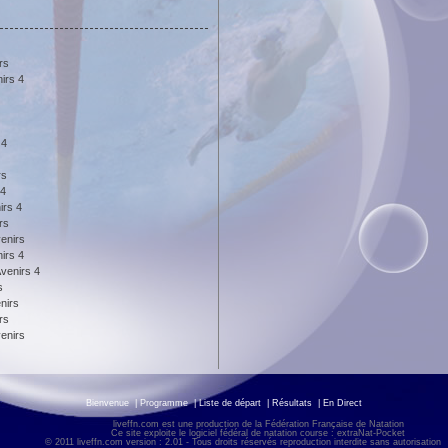
rs
irs 4
 4
rs
 4
irs 4
rs
enirs
irs 4
venirs 4
s
nirs
rs
enirs
Bienvenue
|
Programme
|
Liste de départ
|
Résultats
|
En Direct
liveffn.com est une production de la Fédération Française de Natation
Ce site exploite le logiciel fédéral de natation course : extraNat-Pocket
© 2011 liveffn.com version : 2.01 - Tous droits réservés reproduction interdite sans autorisatio