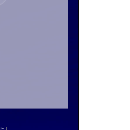
n
[
top
]