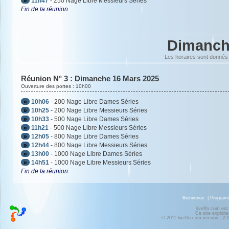
»
11h47
- 250 Nage Libre Messieurs Séries
Fin de la réunion
Dimanch
Les horaires sont donnés 
Réunion N° 3 : Dimanche 16 Mars 2025
Ouverture des portes : 10h00
»
10h06
- 200 Nage Libre Dames Séries
»
10h25
- 200 Nage Libre Messieurs Séries
»
10h33
- 500 Nage Libre Dames Séries
»
11h21
- 500 Nage Libre Messieurs Séries
»
12h05
- 800 Nage Libre Dames Séries
»
12h44
- 800 Nage Libre Messieurs Séries
»
13h00
- 1000 Nage Libre Dames Séries
»
14h51
- 1000 Nage Libre Messieurs Séries
Fin de la réunion
Bienvenue
|
Progra
liveffn.com est
Ce site exploite
© 2011 liveffn.com version : 2.