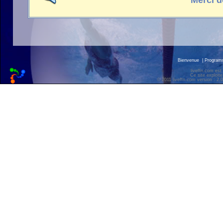
Merci d
Bienvenue
|
Progra
liveffn.com est
Ce site exploite
© 2011 liveffn.com version : 2.