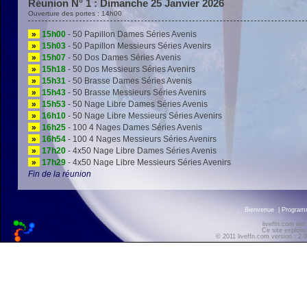
Réunion N° 1 : Dimanche 25 Janvier 2026
Ouverture des portes : 14h00
»
15h00
- 50 Papillon Dames Séries Avenis
»
15h03
- 50 Papillon Messieurs Séries Avenirs
»
15h07
- 50 Dos Dames Séries Avenis
»
15h18
- 50 Dos Messieurs Séries Avenirs
»
15h31
- 50 Brasse Dames Séries Avenis
»
15h43
- 50 Brasse Messieurs Séries Avenirs
»
15h53
- 50 Nage Libre Dames Séries Avenis
»
16h10
- 50 Nage Libre Messieurs Séries Avenirs
»
16h25
- 100 4 Nages Dames Séries Avenis
»
16h54
- 100 4 Nages Messieurs Séries Avenirs
»
17h20
- 4x50 Nage Libre Dames Séries Avenis
»
17h29
- 4x50 Nage Libre Messieurs Séries Avenirs
Fin de la réunion
Bienvenue
|
Progra
liveffn.com est
Ce site exploite
© 2011 liveffn.com version : 2.