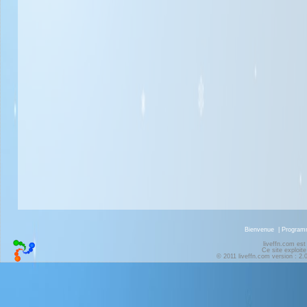
Bienvenue
|
Progra
liveffn.com est
Ce site exploite
© 2011 liveffn.com version : 2.