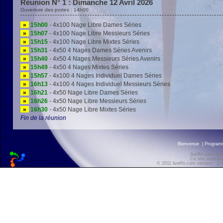
Réunion N° 1 : Dimanche 12 Avril 2026
Ouverture des portes : 14h00
»
15h00
- 4x100 Nage Libre Dames Séries
»
15h07
- 4x100 Nage Libre Messieurs Séries
»
15h15
- 4x100 Nage Libre Mixtes Séries
»
15h31
- 4x50 4 Nages Dames Séries Avenirs
»
15h40
- 4x50 4 Nages Messieurs Séries Avenirs
»
15h49
- 4x50 4 Nages Mixtes Séries
»
15h57
- 4x100 4 Nages Individuel Dames Séries
»
16h13
- 4x100 4 Nages Individuel Messieurs Séries
»
16h21
- 4x50 Nage Libre Dames Séries
»
16h26
- 4x50 Nage Libre Messieurs Séries
»
16h30
- 4x50 Nage Libre Mixtes Séries
Fin de la réunion
Bienvenue
|
Progra
liveffn.com est
Ce site exploite
© 2011 liveffn.com version : 2.