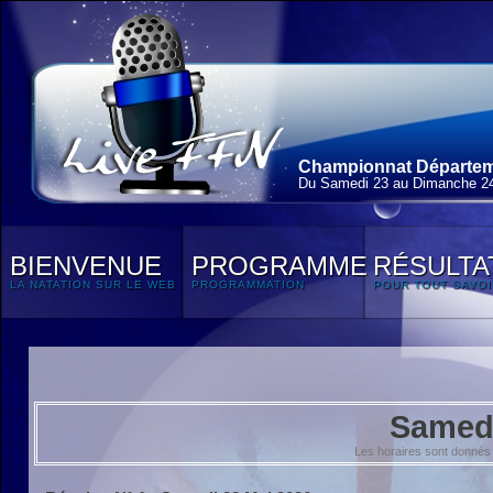
Championnat Départeme
Du Samedi 23 au Dimanche 2
BIENVENUE
PROGRAMME
RÉSULTA
LA NATATION SUR LE WEB
PROGRAMMATION
POUR TOUT SAVOI
Samedi
Les horaires sont donnés 