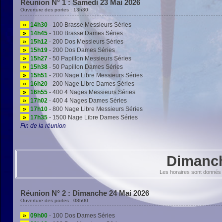
Réunion N° 1 : Samedi 23 Mai 2026
Ouverture des portes : 13h30
»
14h30
- 100 Brasse Messieurs Séries
»
14h45
- 100 Brasse Dames Séries
»
15h12
- 200 Dos Messieurs Séries
»
15h19
- 200 Dos Dames Séries
»
15h27
- 50 Papillon Messieurs Séries
»
15h38
- 50 Papillon Dames Séries
»
15h51
- 200 Nage Libre Messieurs Séries
»
16h20
- 200 Nage Libre Dames Séries
»
16h55
- 400 4 Nages Messieurs Séries
»
17h02
- 400 4 Nages Dames Séries
»
17h10
- 800 Nage Libre Messieurs Séries
»
17h35
- 1500 Nage Libre Dames Séries
Fin de la réunion
Dimanch
Les horaires sont donnés 
Réunion N° 2 : Dimanche 24 Mai 2026
Ouverture des portes : 08h00
»
09h00
- 100 Dos Dames Séries