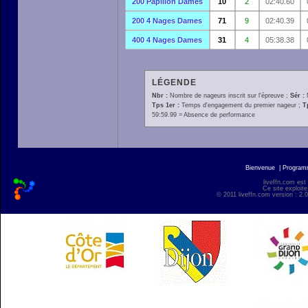
200 Papillon Dames
10
2
02:40.60
200 4 Nages Dames
71
9
02:40.39
400 4 Nages Dames
31
4
05:38.38
LÉGENDE
Nbr :
Nombre de nageurs inscrit sur l'épreuve ;
Sér :
Tps 1er :
Temps d'engagement du premier nageur ;
T
59:59.99 = Absence de performance
Bienvenue
|
Progra
liveffn.com est
Ce site exploite
© 2011 liveffn.com version : 2.