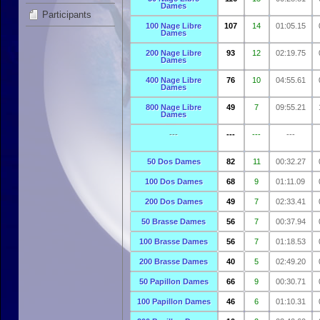
Dames
Participants
100 Nage Libre
107
14
01:05.15
Dames
200 Nage Libre
93
12
02:19.75
Dames
400 Nage Libre
76
10
04:55.61
Dames
800 Nage Libre
49
7
09:55.21
Dames
---
---
---
---
50 Dos Dames
82
11
00:32.27
100 Dos Dames
68
9
01:11.09
200 Dos Dames
49
7
02:33.41
50 Brasse Dames
56
7
00:37.94
100 Brasse Dames
56
7
01:18.53
200 Brasse Dames
40
5
02:49.20
50 Papillon Dames
66
9
00:30.71
100 Papillon Dames
46
6
01:10.31