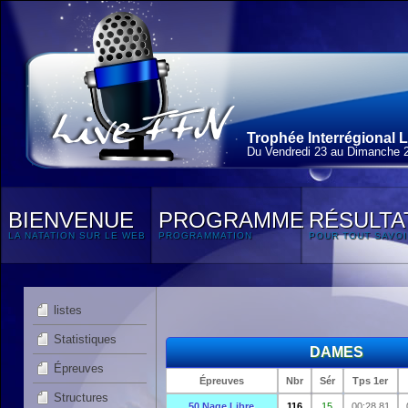
Trophée Interrégional L
Du Vendredi 23 au Dimanche 2
BIENVENUE
PROGRAMME
RÉSULTA
LA NATATION SUR LE WEB
PROGRAMMATION
POUR TOUT SAVOI
listes
Statistiques
DAMES
Épreuves
Épreuves
Nbr
Sér
Tps 1er
Structures
50 Nage Libre
116
15
00:28.81