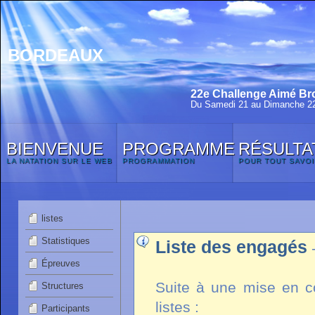
BORDEAUX
22e Challenge Aimé Bro
Du Samedi 21 au Dimanche 22
BIENVENUE
PROGRAMME
RÉSULTA
LA NATATION SUR LE WEB
PROGRAMMATION
POUR TOUT SAVOI
listes
Statistiques
Liste des engagés
Épreuves
Suite à une mise en co
Structures
listes :
Participants