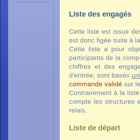
Liste des engagés
Cette liste est issue d
est donc figée suite à l
Cette liste a pour obje
participants de la com
chiffres et des engag
d'entrée, sont basés
un
commande validé
sur l
Contrairement à la list
compte les structures 
relais.
Liste de départ