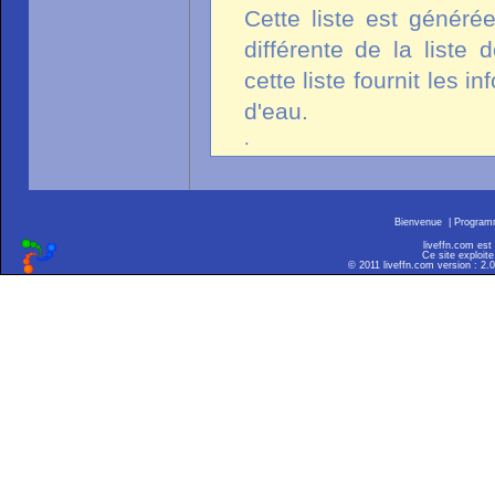
Cette liste est généré
différente de la liste
cette liste fournit les 
d'eau.
.
Bienvenue
|
Progra
liveffn.com est
Ce site exploite
© 2011 liveffn.com version : 2.