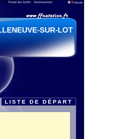
Portail des liveffn
Avertissement
Français
LLENEUVE-SUR-LOT
LISTE DE DÉPART