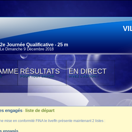
VI
2e Journée Qualificative - 25 m
Le Dimanche 9 Décembre 2018
AMME
RÉSULTATS
EN DIRECT
N
POUR TOUT SAVOIR
VIVEZ L'ACTION !
des engagés
liste de départ
-
ne mise en conformité FINA le liveffn présente maintenant 2 listes :
es engagés