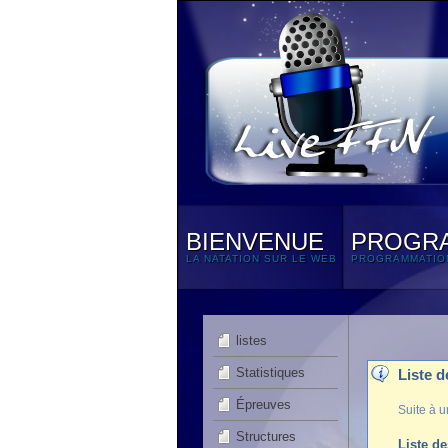
BIENVENUE
PROGR
LA NATATION SUR LE WEB
PROGRAMMATIO
listes
Statistiques
Liste 
Épreuves
Suite à u
Structures
Liste d