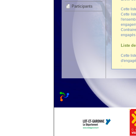
Participants
Cette lis
Cette lis
l'ensemb
engageme
Contrair
engagés d
Liste de
Cette lis
d'engagés
.