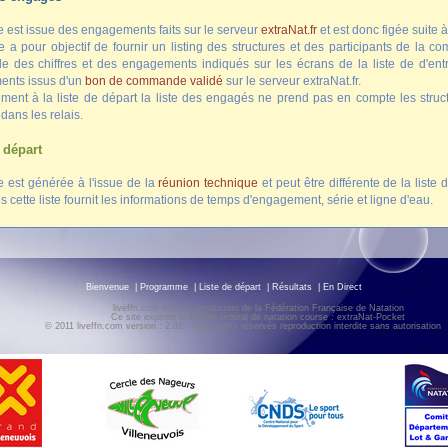
te est issue des engagements faits sur le serveur
extraNat.fr
et est donc figée suite 
te a pour objectif de fournir un listing des structures et des participants de la 
le des chiffres et des engagements indiqués sur les écrans de la liste de d'en
nts issus d'un
bon de commande validé
sur le serveur extraNat.fr.
ement à la liste de départ la liste des engagés ne prend pas en compte les struc
ans les relais.
 départ
te est générée à l'issue de la
réunion technique
et peut être différente de la liste
 cette liste fournit les informations de temps d'engagement, série et ligne d'eau.
Bienvenue
|
Programme
|
Liste de départ
|
Résultats
|
En Direct
liveffn.com est une production de la Fédération Française de Natation
Ce site exploite le logiciel fédéral de natation course : extraNat-Pocket
© 2011 liveffn.com version : 2.01 - Tous droits réservés reproduction interdite sans autorisatio