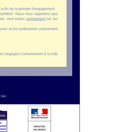
à la fin de la période d'engagement.
compétition. Nous vous rappelons que
trée, sont basés
uniquement
sur les
tures et les participants uniquement
 des engagés.Contrairement à la liste
n
[
top
]