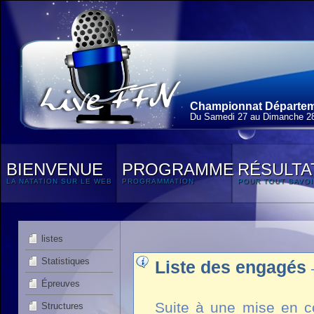
Championnat Départeme
Du Samedi 27 au Dimanche 28
BIENVENUE
PROGRAMME
RÉSULTA
LA NATATION SUR LE WEB
PROGRAMMATION
POUR TOUT SAVOI
listes
Statistiques
Liste des engagés
Épreuves
Suite à une mise en co
Structures