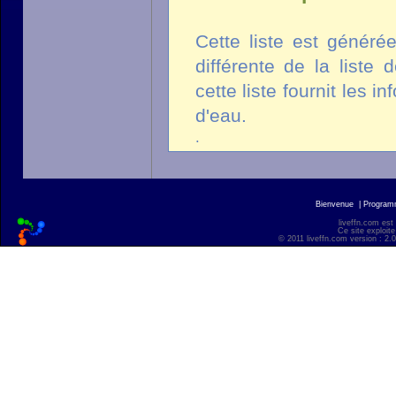
Cette liste est généré
différente de la liste
cette liste fournit les 
d'eau.
.
Bienvenue
|
Progra
liveffn.com est
Ce site exploite
© 2011 liveffn.com version : 2.