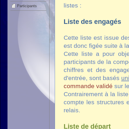
listes :
Participants
Liste des engagés
Cette liste est issue d
est donc figée suite à l
Cette liste a pour obje
participants de la com
chiffres et des engag
d'entrée, sont basés
un
commande validé
sur l
Contrairement à la list
compte les structures 
relais.
Liste de départ