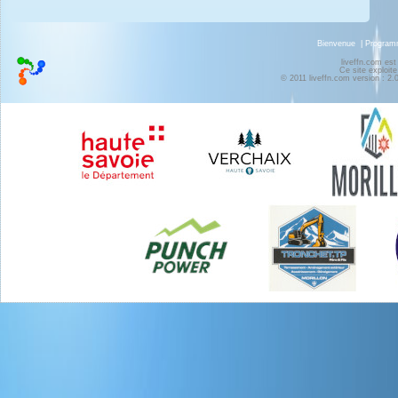
Bienvenue
|
Progra
liveffn.com est
Ce site exploite
© 2011 liveffn.com version : 2.