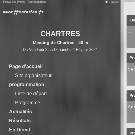
Portail des liveffn
Avertissement
Français
Eng
CHARTRES
...
Meeting de Chartres - 50 m
Du Vendredi 2 au Dimanche 4 Février 2024
Pr
Page d'accueil
Ser
Site organisateur
programmation
Liste de départ
Pr
Programme
Ser
Actualités
Résultats
En Direct
Pr