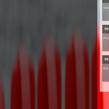
Ser
RE
PI
RE
RE