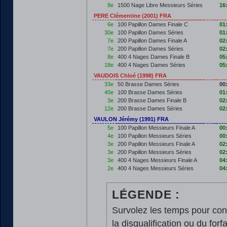
8e
1500 Nage Libre Messieurs Séries
16
PERE Clémentine (2001) FRA
6e
100 Papillon Dames Finale C
01
30e
100 Papillon Dames Séries
01
7e
200 Papillon Dames Finale A
02
7e
200 Papillon Dames Séries
02
8e
400 4 Nages Dames Finale B
05
18e
400 4 Nages Dames Séries
05
VAUDOIS Chloé (1998) FRA
33e
50 Brasse Dames Séries
00
40e
100 Brasse Dames Séries
01
3e
200 Brasse Dames Finale B
02
12e
200 Brasse Dames Séries
02
VAULON Jérémy (1991) FRA
5e
100 Papillon Messieurs Finale A
00
4e
100 Papillon Messieurs Séries
00
3e
200 Papillon Messieurs Finale A
02
3e
200 Papillon Messieurs Séries
02
3e
400 4 Nages Messieurs Finale A
04
2e
400 4 Nages Messieurs Séries
04
LÉGENDE :
Survolez les temps pour cons
la disqualification ou du forfa