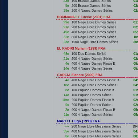
23e
100 Brasse Dames Séries
01
9e
200 Brasse Dames Séries
02
39e
200 4 Nages Dames Séries
02
DOMMANGET Lucine (2001) FRA
99e
100 Nage Libre Dames Séries
01
91e
200 Nage Libre Dames Séries
02
49e
400 Nage Libre Dames Séries
05
32e
800 Nage Libre Dames Séries
10
23e
1500 Nage Libre Dames Séries
20
EL KADIRI Myriam (1999) FRA
48e
100 Dos Dames Séries
01
21e
200 4 Nages Dames Séries
02
4e
400 4 Nages Dames Finale B
05
14e
400 4 Nages Dames Séries
05
GARCIA Elanore (2000) FRA
4e
400 Nage Libre Dames Finale B
04
18e
400 Nage Libre Dames Séries
04
8e
100 Papillon Dames Finale B
01
14e
100 Papillon Dames Séries
01
1ère
200 Papillon Dames Finale B
02
9e
200 Papillon Dames Séries
02
2e
400 4 Nages Dames Finale B
05
11e
400 4 Nages Dames Séries
05
MARTEL Hugo (1999) FRA
---
200 Nage Libre Messieurs Séries
DN
35e
400 Nage Libre Messieurs Séries
04
8e
800 Nage Libre Messieurs Séries
08