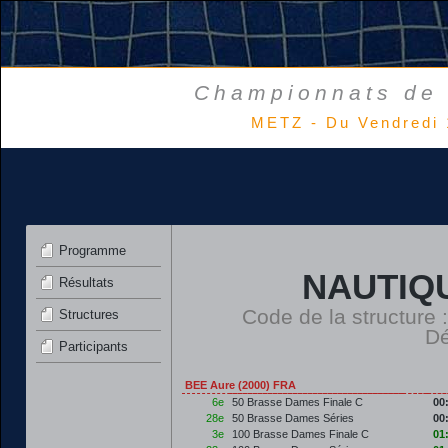
Championnats de 
METZ - Du Vendredi 
Programme
NAUTIQ
Résultats
Code de la structure
Structures
Dé
Participants
BEE Aure (2000) FRA
6e
50 Brasse Dames Finale C
00
28e
50 Brasse Dames Séries
00
3e
100 Brasse Dames Finale C
01