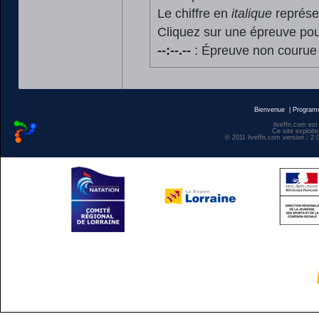
Le chiffre en
italique
représen
Cliquez sur une épreuve pour
--:--.--
: Épreuve non courue
Bienvenue
|
Progra
liveffn.com est
Ce site exploite
© 2011 liveffn.com version : 2.