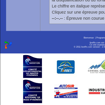
la disqualification ou du forfa
Le chiffre en
italique
représen
Cliquez sur une épreuve pour
--:--.--
: Épreuve non courue
Bienvenue
|
Progra
liveffn.com est
Ce site exploite
© 2011 liveffn.com version : 2.