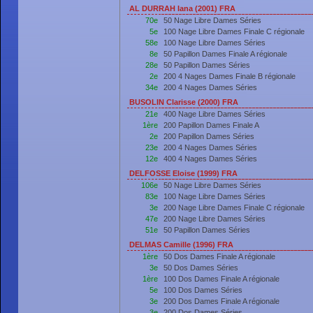
AL DURRAH Iana (2001) FRA
70e
50 Nage Libre Dames Séries
5e
100 Nage Libre Dames Finale C régionale
58e
100 Nage Libre Dames Séries
8e
50 Papillon Dames Finale A régionale
28e
50 Papillon Dames Séries
2e
200 4 Nages Dames Finale B régionale
34e
200 4 Nages Dames Séries
BUSOLIN Clarisse (2000) FRA
21e
400 Nage Libre Dames Séries
1ère
200 Papillon Dames Finale A
2e
200 Papillon Dames Séries
23e
200 4 Nages Dames Séries
12e
400 4 Nages Dames Séries
DELFOSSE Eloise (1999) FRA
106e
50 Nage Libre Dames Séries
83e
100 Nage Libre Dames Séries
3e
200 Nage Libre Dames Finale C régionale
47e
200 Nage Libre Dames Séries
51e
50 Papillon Dames Séries
DELMAS Camille (1996) FRA
1ère
50 Dos Dames Finale A régionale
3e
50 Dos Dames Séries
1ère
100 Dos Dames Finale A régionale
5e
100 Dos Dames Séries
3e
200 Dos Dames Finale A régionale
3e
200 Dos Dames Séries