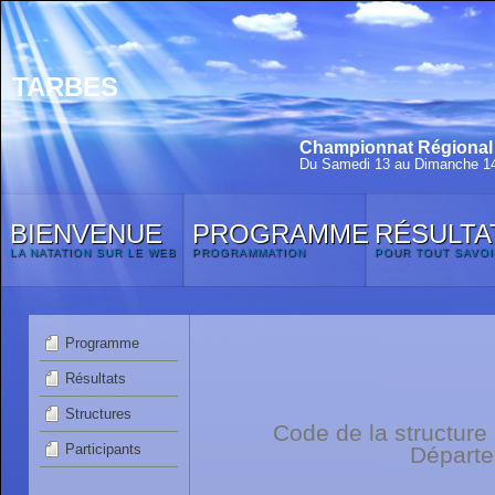
TARBES
Championnat Régional d
Du Samedi 13 au Dimanche 14
BIENVENUE
PROGRAMME
RÉSULTA
LA NATATION SUR LE WEB
PROGRAMMATION
POUR TOUT SAVOI
Programme
Résultats
Structures
Code de la structure
Participants
Départ