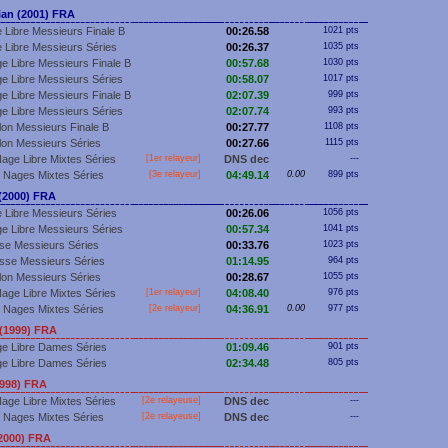
an (2001) FRA
 Libre Messieurs Finale B
00:26.58
1021 pts
 Libre Messieurs Séries
00:26.37
1035 pts
e Libre Messieurs Finale B
00:57.68
1030 pts
e Libre Messieurs Séries
00:58.07
1017 pts
e Libre Messieurs Finale B
02:07.39
999 pts
e Libre Messieurs Séries
02:07.74
993 pts
llon Messieurs Finale B
00:27.77
1108 pts
llon Messieurs Séries
00:27.66
1115 pts
age Libre Mixtes Séries
[
1er
relayeur]
DNS dec
---
 Nages Mixtes Séries
[3e relayeur]
04:49.14
0.00
899 pts
(2000) FRA
 Libre Messieurs Séries
00:26.06
1056 pts
e Libre Messieurs Séries
00:57.34
1041 pts
se Messieurs Séries
00:33.76
1023 pts
sse Messieurs Séries
01:14.95
964 pts
llon Messieurs Séries
00:28.67
1055 pts
age Libre Mixtes Séries
[
1er
relayeur]
04:08.40
976 pts
 Nages Mixtes Séries
[2e relayeur]
04:36.91
0.00
977 pts
(1999) FRA
e Libre Dames Séries
01:09.46
901 pts
e Libre Dames Séries
02:34.48
805 pts
1998) FRA
age Libre Mixtes Séries
[2e relayeuse]
DNS dec
---
 Nages Mixtes Séries
[2e relayeuse]
DNS dec
---
2000) FRA