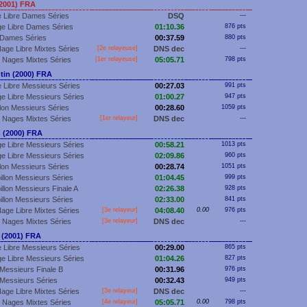
2001) FRA
 Libre Dames Séries
DSQ
---
e Libre Dames Séries
01:10.36
876 pts
 Dames Séries
00:37.59
880 pts
age Libre Mixtes Séries
[2e relayeuse]
DNS dec
---
 Nages Mixtes Séries
[
1er
relayeuse]
05:05.71
798 pts
tin (2000) FRA
 Libre Messieurs Séries
00:27.03
991 pts
e Libre Messieurs Séries
01:00.27
947 pts
llon Messieurs Séries
00:28.60
1059 pts
 Nages Mixtes Séries
[
1er
relayeur]
DNS dec
---
 (2000) FRA
e Libre Messieurs Séries
00:58.21
1013 pts
e Libre Messieurs Séries
02:09.86
960 pts
llon Messieurs Séries
00:28.74
1051 pts
illon Messieurs Séries
01:04.45
999 pts
illon Messieurs Finale A
02:26.38
928 pts
illon Messieurs Séries
02:33.00
841 pts
age Libre Mixtes Séries
[3e relayeur]
04:08.40
0.00
976 pts
 Nages Mixtes Séries
[3e relayeur]
DNS dec
---
(2001) FRA
 Libre Messieurs Séries
00:29.00
865 pts
e Libre Messieurs Séries
01:04.26
827 pts
Messieurs Finale B
00:31.96
976 pts
Messieurs Séries
00:32.43
949 pts
age Libre Mixtes Séries
[3e relayeur]
DNS dec
---
 Nages Mixtes Séries
[4e relayeur]
05:05.71
0.00
798 pts