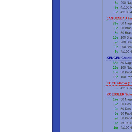
6e
200 Nag
2e
4x100 N
5e
4x100 4
JAGUENEAU Ine
71e
50 Nage
8e
50 Bras
8e
50 Bras
15e
100 Bra
7e
200 Bra
9e
200 Bra
5e
4x100 4
KENGEN Charles
36e
50 Nage
28e
100 Nag
18e
50 Papi
13e
100 Pap
KOCH Maeva (1
---
4x100 N
KOESSLER Sole
17e
50 Nage
2e
50 Dos 
2e
50 Dos
8e
50 Papi
7e
50 Papi
4e
4x100 N
1er
4x100 4