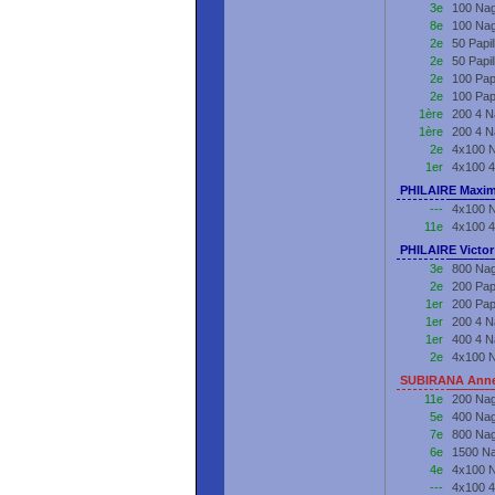
3e
100 Nag
8e
100 Nag
2e
50 Papi
2e
50 Papi
2e
100 Pap
2e
100 Pap
1ère
200 4 N
1ère
200 4 
2e
4x100 N
1er
4x100 4
PHILAIRE Maxim
---
4x100 N
11e
4x100 4
PHILAIRE Victor
3e
800 Nag
2e
200 Pap
1er
200 Pap
1er
200 4 N
1er
400 4 N
2e
4x100 N
SUBIRANA Anne
11e
200 Nag
5e
400 Nag
7e
800 Nag
6e
1500 Na
4e
4x100 N
---
4x100 4