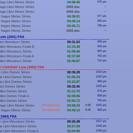
age Libre Mixtes Séries
04:08.40
976 pts
age Libre Mixtes Séries
DNS dec
---
age Libre Mixtes Séries
DNS dec
---
 Nages Mixtes Séries
04:36.91
977 pts
 Nages Mixtes Séries
04:49.14
899 pts
 Nages Mixtes Séries
05:05.71
798 pts
 Nages Mixtes Séries
DNS dec
---
lin (2001) FRA
llon Messieurs Séries
00:31.53
896 pts
illon Messieurs Finale B
01:10.49
839 pts
illon Messieurs Séries
01:09.46
865 pts
illon Messieurs Finale A
02:37.68
782 pts
illon Messieurs Séries
02:40.87
743 pts
 CHASSAY Lizia (2000) FRA
 Libre Dames Séries
00:30.29
1033 pts
e Libre Dames Séries
01:05.34
1020 pts
e Libre Dames Séries
02:22.87
966 pts
llon Dames Séries
00:32.45
1035 pts
illon Dames Séries
01:12.75
974 pts
illon Dames Finale A
02:49.66
808 pts
illon Dames Séries
02:50.72
794 pts
age Libre Mixtes Séries
[4e relayeuse]
03:58.34
0.00
1052 pts
 Nages Mixtes Séries
[4e relayeuse]
04:49.14
0.00
899 pts
(1984) FRA
 Libre Messieurs Séries
00:26.48
1027 pts
e Libre Messieurs Séries
00:57.09
1049 pts
e Libre Messieurs Finale A
02:04.89
1039 pts