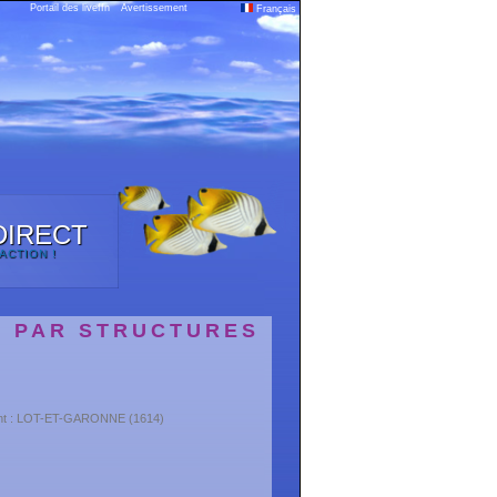
Portail des liveffn
Avertissement
Français
DIRECT
'ACTION !
S PAR STRUCTURES
ent : LOT-ET-GARONNE (1614)