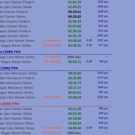
e Libre Dames Finale A
01:01.70
1131 pts
e Libre Dames Séries
01:03.21
1084 pts
llon Dames Finale A
00:29.61
1198 pts
llon Dames Séries
00:29.82
1185 pts
illon Dames Finale A
01:06.44
1149 pts
illon Dames Séries
01:07.65
1115 pts
ages Dames Finale A
02:30.16
1114 pts
Nages Dames Séries
02:31.76
1091 pts
age Libre Mixtes Séries
[2e relayeuse]
03:58.34
0.00
1052 pts
 Nages Mixtes Séries
[4e relayeuse]
04:36.91
0.00
977 pts
e (1999) FRA
age Libre Mixtes Séries
[
1er
relayeur]
DNS dec
---
 Nages Mixtes Séries
[2e relayeur]
05:05.71
0.00
798 pts
 (1996) FRA
e Libre Messieurs Séries
09:11.82
1024 pts
illon Messieurs Finale A
02:15.99
1073 pts
illon Messieurs Séries
02:11.74
1136 pts
ages Messieurs Séries
02:17.37
1089 pts
ages Messieurs Séries
05:03.01
987 pts
age Libre Mixtes Séries
[
1er
relayeur]
03:58.34
1052 pts
 (2000) FRA
e Libre Dames Séries
02:21.39
988 pts
e Libre Dames Séries
04:53.30
996 pts
e Libre Dames Séries
10:19.80
929 pts
ge Libre Dames Séries
19:50.94
918 pts
age Libre Mixtes Séries
[2e relayeuse]
04:08.40
0.00
976 pts
 Nages Mixtes Séries
[4e relayeuse]
DNS dec
---