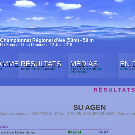
Championnat Régional d'été (50m) - 50 m
Du Samedi 11 au Dimanche 12 Juin 2016
AMME
RÉSULTATS
MÉDIAS
EN 
N
POUR TOUT SAVOIR
PHOTOS PODIUMS
VIVEZ L
RECORDS
RÉSULTAT
SU AGEN
Code de la structure : 43304700210 - Région : NOUVELLE-AQUITAINE (3002) - Départem
elais
age Libre Mixtes Séries
03:58.34
1052 pts