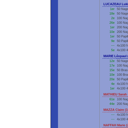
LUCAZEAU Luki
1er
50 Nage
18e
50 Nage
2e
100 Nag
26e
100 Nag
1er
200 Nag
10e
200 Nag
1er
50 Papi
9e
50 Papi
---
4x100 N
5e
4x100 4
MARIE Léopaul 
12e
50 Nage
17e
100 Nag
15e
50 Bras
10e
100 Bra
20e
50 Papi
4e
4x100 N
1er
4x100 4
MATHIEU Sarah 
61e
100 Nag
44e
200 Nag
MAZZA Claire (
---
4x100 N
---
4x100 4
NAFFAH Marie (