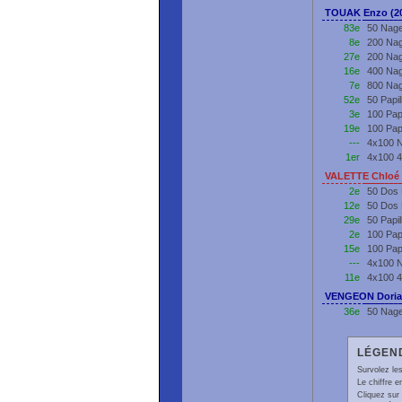
TOUAK Enzo (2
83e
50 Nage
8e
200 Nag
27e
200 Nag
16e
400 Nag
7e
800 Nag
52e
50 Papi
3e
100 Pap
19e
100 Pap
---
4x100 N
1er
4x100 4
VALETTE Chloé 
2e
50 Dos 
12e
50 Dos
29e
50 Papi
2e
100 Pap
15e
100 Pap
---
4x100 N
11e
4x100 4
VENGEON Doria
36e
50 Nage
LÉGEND
Survolez les
Le chiffre 
Cliquez sur 