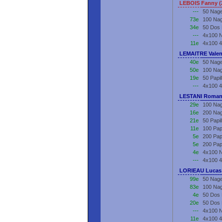
LEBOIS Fanny (
---
50 Nage
73e
100 Nag
34e
50 Dos
---
4x100 N
11e
4x100 4
LEMAITRE Valen
40e
50 Nage
50e
100 Nag
19e
50 Papi
---
4x100 4
LESTANI Roman
29e
100 Nag
16e
200 Nag
21e
50 Papi
11e
100 Pap
5e
200 Pap
5e
200 Pap
4e
4x100 N
---
4x100 4
LORIEAU Lucas 
99e
50 Nage
83e
100 Nag
4e
50 Dos 
20e
50 Dos 
---
4x100 N
11e
4x100 4