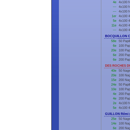
4e
4x100 N
---
4x100 N
---
4x100 N
1er
4x100 4
5e
4x100 4
11e
4x100 4
---
4x100 4
BOCQUILLON Co
58e
50 Papi
6e
100 Pap
20e
100 Pap
6e
200 Pap
6e
200 Pap
DES ROCHES DU
40e
50 Nage
20e
100 Nag
15e
200 Nag
24e
50 Papi
10e
100 Pap
4e
200 Pap
4e
200 Pap
2e
4x100 N
5e
4x100 4
GUILLON Rémi 
25e
50 Nage
14e
100 Nag
6e
200 Nag