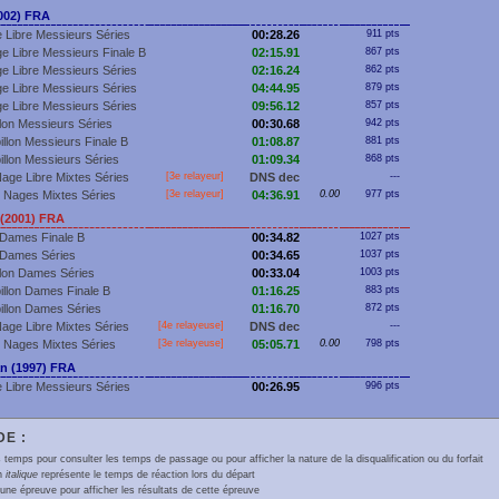
002) FRA
 Libre Messieurs Séries
00:28.26
911 pts
e Libre Messieurs Finale B
02:15.91
867 pts
e Libre Messieurs Séries
02:16.24
862 pts
e Libre Messieurs Séries
04:44.95
879 pts
e Libre Messieurs Séries
09:56.12
857 pts
llon Messieurs Séries
00:30.68
942 pts
illon Messieurs Finale B
01:08.87
881 pts
illon Messieurs Séries
01:09.34
868 pts
age Libre Mixtes Séries
[3e relayeur]
DNS dec
---
 Nages Mixtes Séries
[3e relayeur]
04:36.91
0.00
977 pts
(2001) FRA
Dames Finale B
00:34.82
1027 pts
 Dames Séries
00:34.65
1037 pts
llon Dames Séries
00:33.04
1003 pts
illon Dames Finale B
01:16.25
883 pts
illon Dames Séries
01:16.70
872 pts
age Libre Mixtes Séries
[4e relayeuse]
DNS dec
---
 Nages Mixtes Séries
[3e relayeuse]
05:05.71
0.00
798 pts
n (1997) FRA
 Libre Messieurs Séries
00:26.95
996 pts
E :
 temps pour consulter les temps de passage ou pour afficher la nature de la disqualification ou du forfait
en
italique
représente le temps de réaction lors du départ
une épreuve pour afficher les résultats de cette épreuve