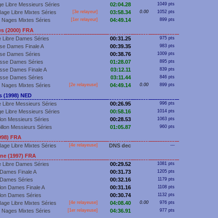
e Libre Messieurs Séries
02:04.28
1049 pts
age Libre Mixtes Séries
[3e relayeur]
03:58.34
0.00
1052 pts
 Nages Mixtes Séries
[
1er
relayeur]
04:49.14
899 pts
s (2000) FRA
 Libre Dames Séries
00:31.25
975 pts
se Dames Finale A
00:39.35
983 pts
se Dames Séries
00:38.76
1009 pts
sse Dames Séries
01:28.07
895 pts
sse Dames Finale A
03:12.11
839 pts
sse Dames Séries
03:11.44
846 pts
 Nages Mixtes Séries
[2e relayeuse]
04:49.14
0.00
899 pts
 (1998) NED
 Libre Messieurs Séries
00:26.95
996 pts
e Libre Messieurs Séries
00:58.16
1014 pts
llon Messieurs Séries
00:28.53
1063 pts
illon Messieurs Séries
01:05.87
960 pts
998) FRA
age Libre Mixtes Séries
[4e relayeuse]
DNS dec
---
ne (1997) FRA
 Libre Dames Séries
00:29.52
1081 pts
Dames Finale A
00:31.73
1205 pts
 Dames Séries
00:32.16
1179 pts
llon Dames Finale A
00:31.16
1108 pts
llon Dames Séries
00:30.74
1132 pts
age Libre Mixtes Séries
[4e relayeuse]
04:08.40
0.00
976 pts
 Nages Mixtes Séries
[
1er
relayeuse]
04:36.91
977 pts