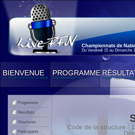
Championnats de Nation
Du Vendredi 15 au Dimanche 
BIENVENUE
PROGRAMME
RÉSULTA
LA NATATION SUR LE WEB
PROGRAMMATION
POUR TOUT SAVOI
Programme
Résultats
Structures
Code de la structure :
Participants
Dép