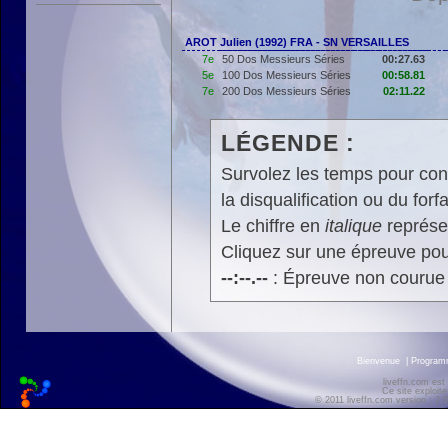
AROT Julien (1992) FRA - SN VERSAILLES
7e
50 Dos Messieurs Séries
00:27.63
5e
100 Dos Messieurs Séries
00:58.81
7e
200 Dos Messieurs Séries
02:11.22
LÉGENDE :
Survolez les temps pour cons
la disqualification ou du forfa
Le chiffre en
italique
représen
Cliquez sur une épreuve pour
--:--.--
: Épreuve non courue
Bienvenue
|
Progra
liveffn.com est
Ce site exploite
© 2011 liveffn.com version : 2.