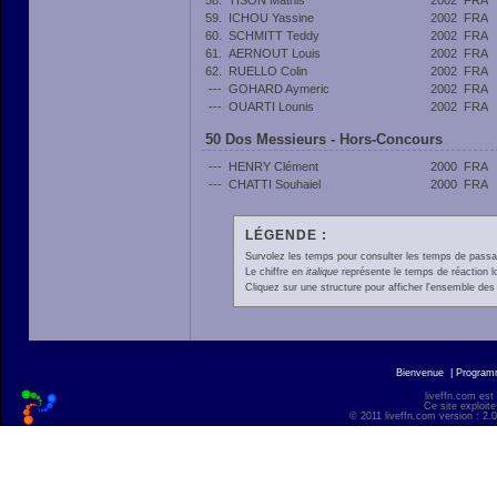
58.
TISON Mathis
2002
FRA
59.
ICHOU Yassine
2002
FRA
60.
SCHMITT Teddy
2002
FRA
61.
AERNOUT Louis
2002
FRA
62.
RUELLO Colin
2002
FRA
---
GOHARD Aymeric
2002
FRA
---
OUARTI Lounis
2002
FRA
50 Dos Messieurs - Hors-Concours
---
HENRY Clément
2000
FRA
---
CHATTI Souhaiel
2000
FRA
LÉGENDE :
Survolez les temps pour consulter les temps de passage 
Le chiffre en
italique
représente le temps de réaction l
Cliquez sur une structure pour afficher l'ensemble des 
Bienvenue
|
Progra
liveffn.com est
Ce site exploite
© 2011 liveffn.com version : 2.