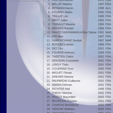
2.
PASTULA Kacper
2001
FRA
3.
BELLAY Mathieu
1997
FRA
4.
BENBARA Nazim
1998
ALG
5.
FOURMY Matéo
2000
FRA
6.
TRILLAT Léo
1998
FRA
7.
AROT Julien
1992
FRA
8.
THIBAULT Maxime
1999
FRA
9.
MENDES Romain
1998
FRA
10.
RAKOTONDRAMANGA Eliot-Tahina
2002
MAD
11.
PIRI Max
1997
FRA
12.
HAMOUCHANE Souhail
1997
MAR
13.
BODENES Adrien
1998
FRA
14.
DEZ Léo
2002
FRA
15.
FOURRE Anthony
1999
FRA
16.
THEETEN Cédric
2002
FRA
17.
DENJEAN Constantin
2002
FRA
18.
LEROY Théo
2001
FRA
19.
COUDRAIS Yvon
2000
FRA
20.
MIGUET Florian
2001
FRA
21.
DREHER Etienne
2001
FRA
21.
PAUPARDIN Guillaume
2001
FRA
23.
AMARA Othman
2001
FRA
24.
RICHTER Neil
1999
FRA
25.
THENU Maxime
2002
FRA
26.
HUGOT Maximilien
2003
FRA
27.
BOURDON Rayane
2001
FRA
28.
CHAPUIS Barthelemy
2002
FRA
29.
VERGNE Matthieu
2000
FRA