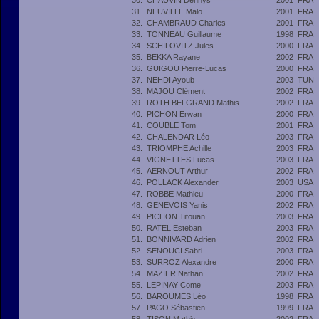
30.
CHAUVIN Dennys
2001
FRA
31.
NEUVILLE Malo
2001
FRA
32.
CHAMBRAUD Charles
2001
FRA
33.
TONNEAU Guillaume
1998
FRA
34.
SCHILOVITZ Jules
2000
FRA
35.
BEKKA Rayane
2002
FRA
36.
GUIGOU Pierre-Lucas
2000
FRA
37.
NEHDI Ayoub
2003
TUN
38.
MAJOU Clément
2002
FRA
39.
ROTH BELGRAND Mathis
2002
FRA
40.
PICHON Erwan
2000
FRA
41.
COUBLE Tom
2001
FRA
42.
CHALENDAR Léo
2003
FRA
43.
TRIOMPHE Achille
2003
FRA
44.
VIGNETTES Lucas
2003
FRA
45.
AERNOUT Arthur
2002
FRA
46.
POLLACK Alexander
2003
USA
47.
ROBBE Mathieu
2000
FRA
48.
GENEVOIS Yanis
2002
FRA
49.
PICHON Titouan
2003
FRA
50.
RATEL Esteban
2003
FRA
51.
BONNIVARD Adrien
2002
FRA
52.
SENOUCI Sabri
2003
FRA
53.
SURROZ Alexandre
2000
FRA
54.
MAZIER Nathan
2002
FRA
55.
LEPINAY Come
2003
FRA
56.
BAROUMES Léo
1998
FRA
57.
PAGO Sébastien
1999
FRA