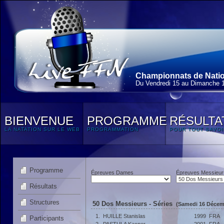
Championnats de Nation
Du Vendredi 15 au Dimanche 
BIENVENUE
PROGRAMME
RÉSULTA
LA NATATION SUR LE WEB
PROGRAMMATION
POUR TOUT SAVOI
Programme
Épreuves Dames
Épreuves Messieur
Résultats
Structures
50 Dos Messieurs - Séries
(Samedi 16 Décemb
1.
HUILLE Stanislas
1999
FRA
Participants