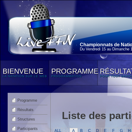
Championnats de Nation
Du Vendredi 15 au Dimanche 
BIENVENUE
PROGRAMME
RÉSULTA
LA NATATION SUR LE WEB
PROGRAMMATION
POUR TOUT SAVOI
Programme
Résultats
Liste des part
Structures
Participants
ALL
0-9
A
B
C
D
E
F
G
H