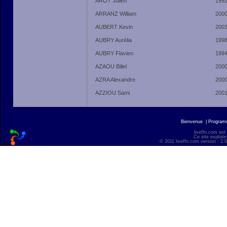
AROT Julien
199
ARRANZ William
200
AUBERT Kevin
200
AUBRY Aurélia
199
AUBRY Flavien
199
AZAOU Billel
200
AZRA Alexandre
200
AZZIOU Sami
200
Bienvenue
|
Progra
liveffn.com est
Ce site exploite
© 2011 liveffn.com version : 2.