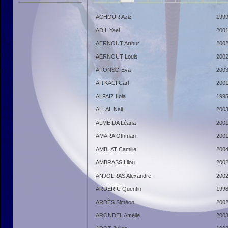
ACHOUR Aziz
199
ADIL Yael
200
AERNOUT Arthur
200
AERNOUT Louis
200
AFONSO Eva
200
AITKACI Carl
200
ALFAIZ Lola
199
ALLAL Nail
200
ALMEIDA Léana
200
AMARA Othman
200
AMBLAT Camille
200
AMBRASS Lilou
200
ANJOLRAS Alexandre
200
ARDERIU Quentin
199
ARDÈS Siméon
200
ARONDEL Amélie
200