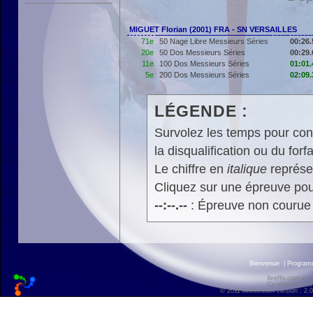
MIGUET Florian (2001) FRA - SN VERSAILLES
71e
50 Nage Libre Messieurs Séries
00:26.
20e
50 Dos Messieurs Séries
00:29.
11e
100 Dos Messieurs Séries
01:01.
5e
200 Dos Messieurs Séries
02:09.
LÉGENDE :
Survolez les temps pour cons
la disqualification ou du forfa
Le chiffre en
italique
représen
Cliquez sur une épreuve pour
--:--.--
: Épreuve non courue
Bienvenue
|
Progra
liveffn.com est
Ce site exploite
© 2011 liveffn.com version : 2.