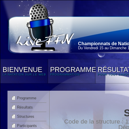
Championnats de Nation
Du Vendredi 15 au Dimanche 
BIENVENUE
PROGRAMME
RÉSULTA
LA NATATION SUR LE WEB
PROGRAMMATION
POUR TOUT SAVOI
Programme
Résultats
Structures
Code de la structure :
Participants
Dép