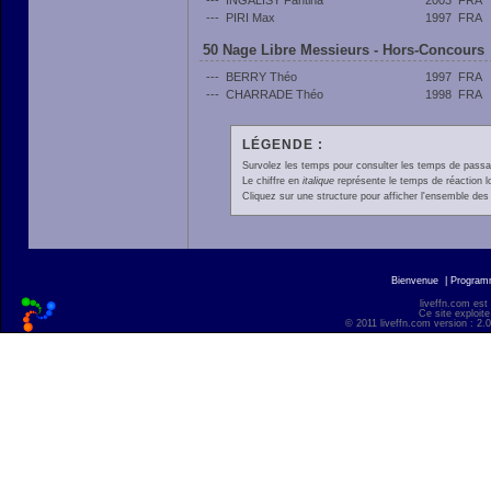
---
INGALISY Fantina
2003
FRA
---
PIRI Max
1997
FRA
50 Nage Libre Messieurs - Hors-Concours
---
BERRY Théo
1997
FRA
---
CHARRADE Théo
1998
FRA
LÉGENDE :
Survolez les temps pour consulter les temps de passage 
Le chiffre en
italique
représente le temps de réaction l
Cliquez sur une structure pour afficher l'ensemble des 
Bienvenue
|
Progra
liveffn.com est
Ce site exploite
© 2011 liveffn.com version : 2.