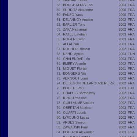
57.
SAADANI Saber
2002
FRA
58.
BOUGHATTAS Fadi
2003
FRA
59.
SURROZ Alexandre
2000
FRA
60.
PANZO Yanis
2000
FRA
61.
DELANNOY Antoine
2002
FRA
62.
BARLIER Tony
2002
FRA
63.
ZAKA Nathanael
2002
FRA
64.
RATEL Esteban
2003
FRA
65.
ROGER Elwan
2003
FRA
65.
ALLAL Nail
2003
FRA
67.
ROCHER Romain
2002
FRA
68.
NEHDI Ayoub
2003
TUN
69.
CHALENDAR Léo
2003
FRA
69.
EMERY Ancelin
2002
FRA
71.
MIGUET Florian
2001
FRA
72.
BONGERS Nils
2002
FRA
73.
AERNOUT Louis
2002
FRA
74.
DE BEGON DE LAROUZIERE Roc
2002
FRA
75.
BOUETE Paul
2003
LUX
76.
CHAPUIS Barthelemy
2002
FRA
76.
ICHOU Yassine
2002
FRA
78.
GUILLAUME Vincent
2002
FRA
79.
OBERTAN Maxime
2003
FRA
80.
OUARTI Lounis
2002
FRA
80.
LYFOUNG Lucas
2002
FRA
82.
ARDÈS Siméon
2002
FRA
83.
ZAWADSKI Paul
2002
FRA
84.
POLLACK Alexander
2003
USA