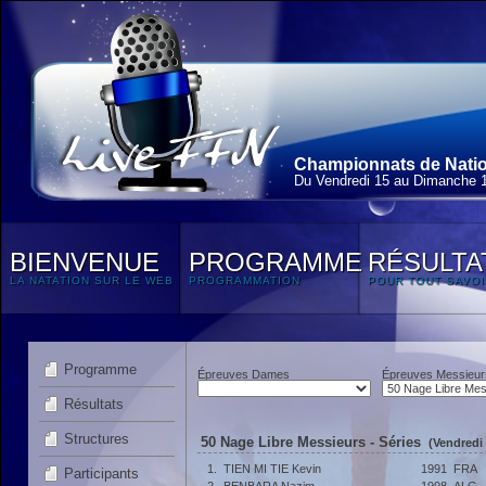
Championnats de Nation
Du Vendredi 15 au Dimanche 
BIENVENUE
PROGRAMME
RÉSULTA
LA NATATION SUR LE WEB
PROGRAMMATION
POUR TOUT SAVOI
Programme
Épreuves Dames
Épreuves Messieur
Résultats
Structures
50 Nage Libre Messieurs - Séries
(Vendredi
1.
TIEN MI TIE Kevin
1991
FRA
Participants