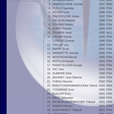
2.
BENBARA Nazim
1998
ALG
3.
HAMOUCHANE Souhail
1997
MAR
4.
HUILLE Stanislas
1999
FRA
5.
POTIER Livio
1998
FRA
6.
PINCEPOCHE Yohan
1997
FRA
7.
JACQUIN Mathieu
1988
FRA
8.
FOURMY Matéo
2000
FRA
9.
AUBRY Flavien
1994
FRA
10.
ZENASNI Yanis
1995
ALG
11.
TAYLAN Noyan
2002
FRA
---
LONCKE Quentin
1999
FRA
12.
TRILLAT Léo
1998
FRA
13.
BARRY Ervin
2000
FRA
14.
MARINETTE Samuel
1999
FRA
15.
MONTAGNA Benoît
1989
FRA
16.
PASTULA Kacper
2001
FRA
17.
PHANTSULAYA George
2000
FRA
18.
IVIC Yoni
2001
FRA
19.
SUMEIRE Eliott
1999
FRA
20.
MONNET Jean-Etienne
1994
FRA
21.
THENU Maxime
2002
FRA
22.
RAKOTONDRAMANGA Eliot-Tahina
2002
MAD
23.
COUDRAIS Yvon
2000
FRA
24.
BUGLER Enzo
2001
FRA
24.
PAGO Sébastien
1999
FRA
26.
DA SILVA UMMENHOVER Thibault
2001
FRA
27.
AMARA Othman
2001
FRA
28.
GUICHANDUT Thibault
2001
FRA