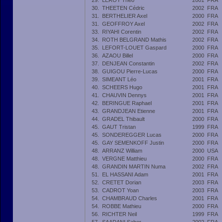
29.
LEROY Théo
2001
FRA
30.
THEETEN Cédric
2002
FRA
31.
BERTHELIER Axel
2000
FRA
31.
GEOFFROY Axel
2002
FRA
33.
RIYAHI Corentin
2002
FRA
34.
ROTH BELGRAND Mathis
2002
FRA
35.
LEFORT-LOUET Gaspard
2000
FRA
36.
AZAOU Billel
2000
FRA
37.
DENJEAN Constantin
2002
FRA
38.
GUIGOU Pierre-Lucas
2000
FRA
39.
SIMEANT Léo
2001
FRA
40.
SCHEERS Hugo
2001
FRA
41.
CHAUVIN Dennys
2001
FRA
42.
BERINGUE Raphael
2001
FRA
43.
GRANDJEAN Etienne
2001
FRA
44.
GRADEL Thibault
2000
FRA
45.
GAUT Tristan
1999
FRA
45.
SONDEREGGER Lucas
2000
FRA
45.
GAY SEMENKOFF Justin
2000
FRA
48.
ARRANZ William
2000
USA
48.
VERGNE Matthieu
2000
FRA
48.
GRANDIN MARTIN Numa
2002
FRA
51.
EL HASSANI Adam
2001
FRA
52.
CRETET Dorian
2003
FRA
53.
CADROT Yoan
2003
FRA
54.
CHAMBRAUD Charles
2001
FRA
54.
ROBBE Mathieu
2000
FRA
56.
RICHTER Neil
1999
FRA