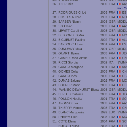
26.
IDIER Inès
2000
FRA
AA
CAF - N
27.
RODRIGUES Chloé
2003
FRA
ES
28.
COSTES Aurore
1997
FRA
NO
29.
BARBER Niamh
2003
GBR
MIDDL
30.
SIX Claire
2002
FRA
AA
30.
LEWITT Caroline
2003
GBR
MIDDL
32.
DESBORDES Mila
2003
FRA
MO
33.
BIGUENET Pauline
2002
FRA
AL
34.
BARBOUCH Inès
2001
FRA
ES
35.
DUNLEAVY Maia
2001
GBR
MIDDL
36.
OUARTI Ilyana
2003
FRA
JE
37.
GAMER Rose-Alexia
1999
FRA
CN
38.
RICCI Giorgia
2002
ITA
SWIM
39.
GARCIA Morgane
2001
FRA
AA
40.
GOMES Célia
2003
FRA
CN
41.
GARCIA Inès
2000
FRA
US
42.
DUMAS Salome
2002
FRA
MO
43.
FOHRER Marie
2002
FRA
CE
44.
IWANIEC DEWHURST Elena
2003
GBR
MIDDL
45.
BERDJI Chahinez
2003
FRA
JE
46.
FOULON Noellia
2001
FRA
SC
47.
AFONSO Eva
2003
FRA
AA
48.
THIERRY Victoire
2003
FRA
CN
49.
BLANC Marguerite
1999
LUX
SWIM
50.
RHAIEM Lilee
2003
FRA
MO
51.
COTE Elena
2004
FRA
SC
---
HULOT Louisa
2003
FRA
CH