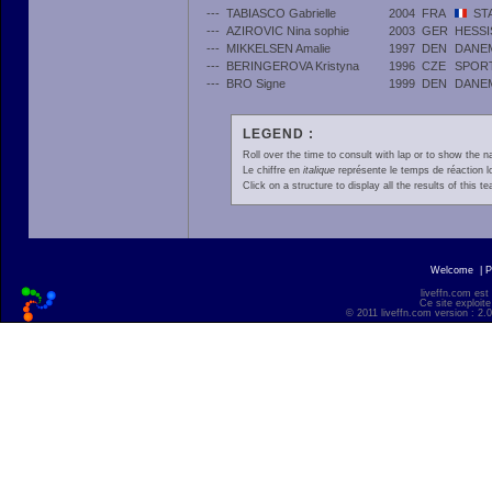
---
TABIASCO Gabrielle
2004
FRA
ST
---
AZIROVIC Nina sophie
2003
GER
HESS
---
MIKKELSEN Amalie
1997
DEN
DANE
---
BERINGEROVA Kristyna
1996
CZE
SPOR
---
BRO Signe
1999
DEN
DANE
LEGEND :
Roll over the time to consult with lap or to show the na
Le chiffre en
italique
représente le temps de réaction l
Click on a structure to display all the results of this t
Welcome
|
P
liveffn.com est
Ce site exploite
© 2011 liveffn.com version : 2.