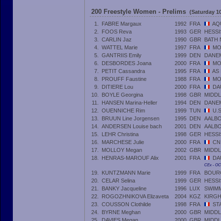
200 Freestyle Women - Prelims
(Saturday 1
1.
FABRE Margaux
1992
FRA
AQ
2.
FOOS Reva
1993
GER
HESS
3.
CARLIN Jaz
1990
GBR
BATH 
4.
WATTEL Marie
1997
FRA
MO
5.
GANTRIIS Emily
1999
DEN
DANE
6.
DESBORDES Joana
2000
FRA
MO
7.
PETIT Cassandra
1995
FRA
AS
8.
PROUFF Faustine
1988
FRA
MO
9.
DITIERE Lou
2000
FRA
DA
10.
BOYLE Georgina
1998
GBR
MIDDL
11.
HANSEN Marina-Heller
1994
DEN
DANE
12.
OUENNICHE Rim
1999
TUN
U.
13.
BRUUN Line Jorgensen
1995
DEN
AALB
14.
ANDERSEN Louise bach
2001
DEN
AALB
15.
LEHR Christina
1998
GER
HESS
16.
MARCHESE Julie
2000
FRA
CN
17.
MOLLOY Megan
2002
GBR
MIDDL
18.
HENRAS-MAROUF Alix
2001
FRA
DA
CEx - O
19.
KUNTZMANN Marie
1999
FRA
BOUR
20.
CELAR Selina
1999
GER
HESS
21.
BANKY Jacqueline
1996
LUX
SWIM
22.
ROGOZHNIKOVA Elizaveta
2004
KGZ
KIRGH
23.
COUSSON Clothilde
1998
FRA
ST
24.
BYRNE Meghan
2000
GBR
MIDDL
25.
DAVIES Megan
2000
GBR
MIDDL