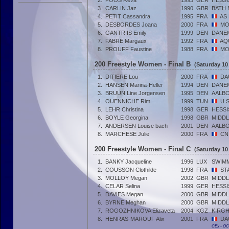
2.
FOOS Reva
1993
GER
HESS
3.
CARLIN Jaz
1990
GBR
BATH 
4.
PETIT Cassandra
1995
FRA
AS
5.
DESBORDES Joana
2000
FRA
MO
6.
GANTRIIS Emily
1999
DEN
DANE
7.
FABRE Margaux
1992
FRA
AQ
8.
PROUFF Faustine
1988
FRA
MO
200 Freestyle Women - Final B
(Saturday 10
1.
DITIERE Lou
2000
FRA
DA
2.
HANSEN Marina-Heller
1994
DEN
DANE
3.
BRUUN Line Jorgensen
1995
DEN
AALB
4.
OUENNICHE Rim
1999
TUN
U.
5.
LEHR Christina
1998
GER
HESS
6.
BOYLE Georgina
1998
GBR
MIDDL
7.
ANDERSEN Louise bach
2001
DEN
AALB
8.
MARCHESE Julie
2000
FRA
CN
200 Freestyle Women - Final C
(Saturday 10
1.
BANKY Jacqueline
1996
LUX
SWIM
2.
COUSSON Clothilde
1998
FRA
ST
3.
MOLLOY Megan
2002
GBR
MIDDL
4.
CELAR Selina
1999
GER
HESS
5.
DAVIES Megan
2000
GBR
MIDDL
6.
BYRNE Meghan
2000
GBR
MIDDL
7.
ROGOZHNIKOVA Elizaveta
2004
KGZ
KIRGH
8.
HENRAS-MAROUF Alix
2001
FRA
DA
CEx - O