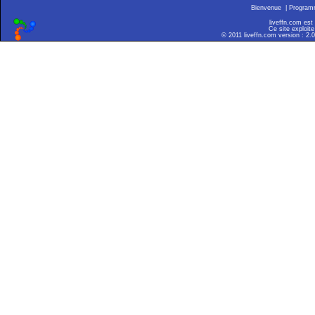
Bienvenue
|
Progra
liveffn.com est
Ce site exploite
© 2011 liveffn.com version : 2.