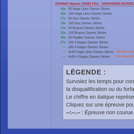
DONNIO Manon (2008) FRA - GIRONDINS BORD
48e
50 Nage Libre Dames Séries
56e
100 Nage Libre Dames Séries
27e
50 Dos Dames Séries
29e
100 Dos Dames Séries
21e
50 Brasse Dames Séries
30e
100 Brasse Dames Séries
45e
50 Papillon Dames Séries
47e
100 4 Nages Dames Séries
---
200 4 Nages Dames Séries
---
4x50 Nage Libre Dames Séries
[4e relayeuse]
---
4x50 4 Nages Dames Séries
[3e relayeuse]
LÉGENDE :
Survolez les temps pour cons
la disqualification ou du forfa
Le chiffre en
italique
représen
Cliquez sur une épreuve pour
--:--.--
: Épreuve non courue