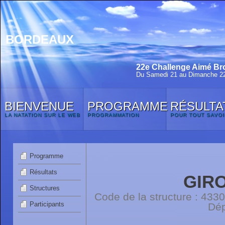
BORDEAUX
22e Challenge Aimé Bro
Du Samedi 21 au Dimanche 22
BIENVENUE
PROGRAMME
RÉSULTA
LA NATATION SUR LE WEB
PROGRAMMATION
POUR TOUT SAVOI
Programme
Résultats
GIR
Structures
Code de la structure : 4
Participants
Dép