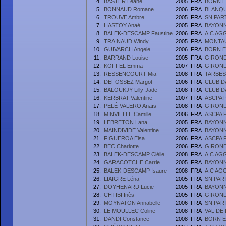
4.
BASTER Léane
2005
FRA
BORN E
5.
BONNAUD Romane
2006
FRA
BLANQU
6.
TROUVE Ambre
2005
FRA
SN PAR
7.
HASTOY Anaé
2005
FRA
BAYONN
8.
BALEK-DESCAMP Faustine
2006
FRA
A.C AG
9.
TRAINAUD Windy
2005
FRA
MONTAU
10.
GUIVARCH Angele
2006
FRA
BORN E
11.
BARRAND Louise
2005
FRA
GIRON
12.
KOFFEL Emma
2007
FRA
GIRON
13.
RESSENCOURT Mia
2008
FRA
TARBES
14.
DEFOSSEZ Margot
2006
FRA
CLUB D
15.
BALOUKJY Lilly-Jade
2008
FRA
CLUB D
16.
KERBRAT Valentine
2007
FRA
ASCPA 
17.
PELÉ-VALERO Anaïs
2008
FRA
GIRON
18.
MINVIELLE Camille
2006
FRA
ASCPA 
19.
LEBRETON Lana
2005
FRA
BAYONN
20.
MAINDIVIDE Valentine
2005
FRA
BAYONN
21.
FIGUEROA Elsa
2006
FRA
ASCPA 
22.
BEC Charlotte
2006
FRA
GIRON
23.
BALEK-DESCAMP Clélie
2008
FRA
A.C AG
24.
GARACOTCHE Carrie
2005
FRA
BAYONN
25.
BALEK-DESCAMP Isaure
2008
FRA
A.C AG
26.
LIAIGRE Léna
2005
FRA
SN PAR
27.
DOYHENARD Lucie
2005
FRA
BAYONN
28.
CHTIBI Inès
2005
FRA
GIRON
29.
MOYNATON Annabelle
2006
FRA
SN PAR
30.
LE MOULLEC Coline
2008
FRA
VAL DE
31.
DANDI Constance
2008
FRA
BORN E