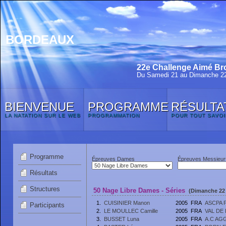
BORDEAUX
22e Challenge Aimé Bro
Du Samedi 21 au Dimanche 22
BIENVENUE
PROGRAMME
RÉSULTA
LA NATATION SUR LE WEB
PROGRAMMATION
POUR TOUT SAVOI
Programme
Épreuves Dames
Épreuves Messieur
Résultats
Structures
50 Nage Libre Dames - Séries
(Dimanche 22 
1.
CUISINIER Manon
2005
FRA
ASCPA 
Participants
2.
LE MOULLEC Camille
2005
FRA
VAL DE
3.
BUSSET Luna
2005
FRA
A.C AG