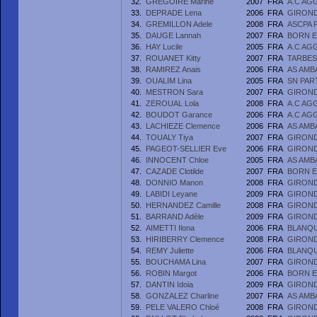
32.
GRÉGOIRE Marine
2007
FRA
A.C AG
33.
DEPRADE Lena
2006
FRA
GIRON
34.
GREMILLON Adele
2008
FRA
ASCPA 
35.
DAUGE Lannah
2007
FRA
BORN E
36.
HAY Lucile
2005
FRA
A.C AG
37.
ROUANET Kitty
2007
FRA
TARBES
38.
RAMIREZ Anais
2006
FRA
AS AMB
39.
OUALIM Lina
2005
FRA
SN PAR
40.
MESTRON Sara
2007
FRA
GIRON
41.
ZEROUAL Lola
2008
FRA
A.C AG
42.
BOUDOT Garance
2006
FRA
A.C AG
43.
LACHIEZE Clemence
2006
FRA
AS AMB
44.
TOUALY Tiya
2007
FRA
GIRON
45.
PAGEOT-SELLIER Eve
2006
FRA
GIRON
46.
INNOCENT Chloe
2005
FRA
AS AMB
47.
CAZADE Clotilde
2007
FRA
BORN E
48.
DONNIO Manon
2008
FRA
GIRON
49.
LABIDI Leyane
2009
FRA
GIRON
50.
HERNANDEZ Camille
2008
FRA
GIRON
51.
BARRAND Adèle
2009
FRA
GIRON
52.
AIMETTI Ilona
2006
FRA
BLANQU
53.
HIRIBERRY Clemence
2008
FRA
GIRON
54.
REMY Juliette
2006
FRA
BLANQU
55.
BOUCHAMA Lina
2007
FRA
GIRON
56.
ROBIN Margot
2006
FRA
BORN E
57.
DANTIN Idoia
2009
FRA
GIRON
58.
GONZALEZ Charline
2007
FRA
AS AMB
59.
PELE VALERO Chloé
2008
FRA
GIRON