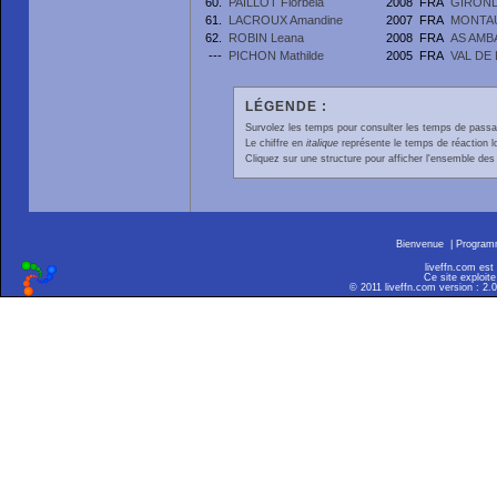
60.
PAILLOT Florbela
2008
FRA
GIRON
61.
LACROUX Amandine
2007
FRA
MONTAU
62.
ROBIN Leana
2008
FRA
AS AMB
---
PICHON Mathilde
2005
FRA
VAL DE
LÉGENDE :
Survolez les temps pour consulter les temps de passage 
Le chiffre en
italique
représente le temps de réaction l
Cliquez sur une structure pour afficher l'ensemble des 
Bienvenue
|
Progra
liveffn.com est
Ce site exploite
© 2011 liveffn.com version : 2.