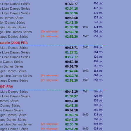
e Libre Dames Séries
01:22.77
460 pts
e Libre Dames Séries
03:04.18
447 pts
e Libre Dames Séries
06:36.96
379 pts
lon Dames Séries
00:45.50
332 pts
llon Dames Séries
01:48.39
246 pts
ages Dames Séries
01:38.30
0.00
434 pts
ge Libre Dames Séries
[3e relayeuse]
02:30.70
696 pts
Nages Dames Séries
[3e relayeuse]
02:51.20
0.00
653 pts
belle (2006) FRA
 Libre Dames Séries
00:38.71
0.00
469 pts
e Libre Dames Séries
01:27.31
364 pts
e Libre Dames Séries
03:17.17
329 pts
se Dames Séries
00:50.40
438 pts
lon Dames Séries
00:51.79
151 pts
ages Dames Séries
01:42.66
0.00
362 pts
ge Libre Dames Séries
[4e relayeuse]
02:30.70
696 pts
Nages Dames Séries
[2e relayeuse]
02:51.20
0.00
653 pts
005) FRA
 Libre Dames Séries
00:41.10
0.00
366 pts
e Libre Dames Séries
01:34.97
228 pts
Dames Séries
00:47.48
405 pts
 Dames Séries
01:45.38
320 pts
se Dames Séries
00:52.18
381 pts
ages Dames Séries
01:45.74
0.00
314 pts
ages Dames Séries
03:47.16
260 pts
ge Libre Dames Séries
[2e relayeuse]
02:30.70
696 pts
Nages Dames Séries
[4e relayeuse]
02:51.20
0.00
653 pts