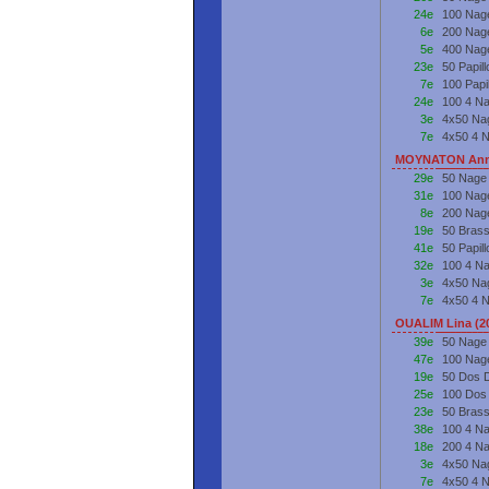
24e
100 Nag
6e
200 Nag
5e
400 Nag
23e
50 Papil
7e
100 Papi
24e
100 4 N
3e
4x50 Na
7e
4x50 4 
MOYNATON Anna
29e
50 Nage
31e
100 Nag
8e
200 Nag
19e
50 Bras
41e
50 Papil
32e
100 4 N
3e
4x50 Na
7e
4x50 4 
OUALIM Lina (2
39e
50 Nage
47e
100 Nag
19e
50 Dos 
25e
100 Dos
23e
50 Bras
38e
100 4 N
18e
200 4 N
3e
4x50 Na
7e
4x50 4 