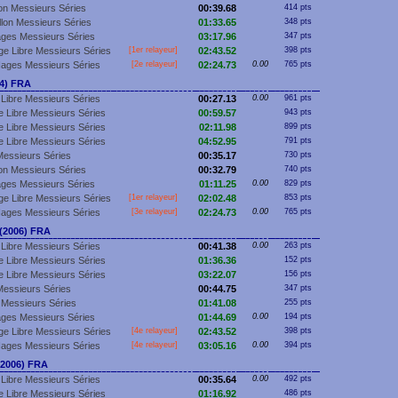
lon Messieurs Séries
00:39.68
414 pts
llon Messieurs Séries
01:33.65
348 pts
ges Messieurs Séries
03:17.96
347 pts
e Libre Messieurs Séries
[
1er
relayeur]
02:43.52
398 pts
Nages Messieurs Séries
[2e relayeur]
02:24.73
0.00
765 pts
04) FRA
Libre Messieurs Séries
00:27.13
0.00
961 pts
 Libre Messieurs Séries
00:59.57
943 pts
 Libre Messieurs Séries
02:11.98
899 pts
 Libre Messieurs Séries
04:52.95
791 pts
essieurs Séries
00:35.17
730 pts
lon Messieurs Séries
00:32.79
740 pts
ges Messieurs Séries
01:11.25
0.00
829 pts
e Libre Messieurs Séries
[
1er
relayeur]
02:02.48
853 pts
Nages Messieurs Séries
[3e relayeur]
02:24.73
0.00
765 pts
(2006) FRA
Libre Messieurs Séries
00:41.38
0.00
263 pts
 Libre Messieurs Séries
01:36.36
152 pts
 Libre Messieurs Séries
03:22.07
156 pts
essieurs Séries
00:44.75
347 pts
Messieurs Séries
01:41.08
255 pts
ges Messieurs Séries
01:44.69
0.00
194 pts
e Libre Messieurs Séries
[4e relayeur]
02:43.52
398 pts
Nages Messieurs Séries
[4e relayeur]
03:05.16
0.00
394 pts
(2006) FRA
Libre Messieurs Séries
00:35.64
0.00
492 pts
 Libre Messieurs Séries
01:16.92
486 pts