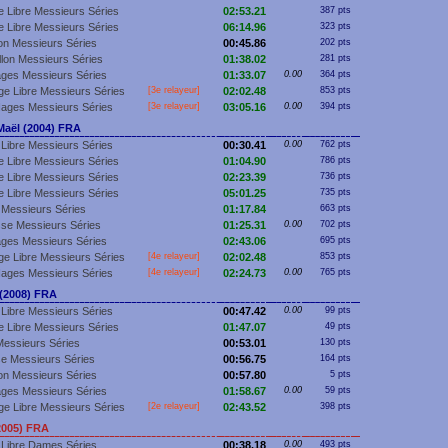
 Libre Messieurs Séries
02:53.21
387 pts
 Libre Messieurs Séries
06:14.96
323 pts
lon Messieurs Séries
00:45.86
202 pts
llon Messieurs Séries
01:38.02
281 pts
ges Messieurs Séries
01:33.07
0.00
364 pts
e Libre Messieurs Séries
[3e relayeur]
02:02.48
853 pts
Nages Messieurs Séries
[3e relayeur]
03:05.16
0.00
394 pts
aël (2004) FRA
Libre Messieurs Séries
00:30.41
0.00
762 pts
 Libre Messieurs Séries
01:04.90
786 pts
 Libre Messieurs Séries
02:23.39
736 pts
 Libre Messieurs Séries
05:01.25
735 pts
Messieurs Séries
01:17.84
663 pts
se Messieurs Séries
01:25.31
0.00
702 pts
ges Messieurs Séries
02:43.06
695 pts
e Libre Messieurs Séries
[4e relayeur]
02:02.48
853 pts
Nages Messieurs Séries
[4e relayeur]
02:24.73
0.00
765 pts
(2008) FRA
Libre Messieurs Séries
00:47.42
0.00
99 pts
 Libre Messieurs Séries
01:47.07
49 pts
essieurs Séries
00:53.01
130 pts
e Messieurs Séries
00:56.75
164 pts
lon Messieurs Séries
00:57.80
5 pts
ges Messieurs Séries
01:58.67
0.00
59 pts
e Libre Messieurs Séries
[2e relayeur]
02:43.52
398 pts
2005) FRA
 Libre Dames Séries
00:38.18
0.00
493 pts