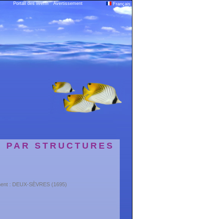
Portail des liveffn
Avertissement
Français
S PAR STRUCTURES
ement : DEUX-SÈVRES (1695)