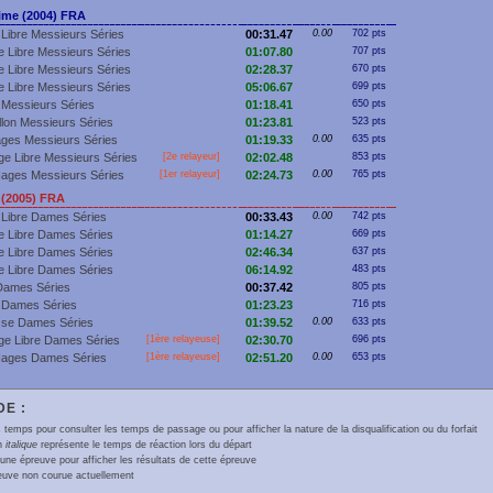
me (2004) FRA
Libre Messieurs Séries
00:31.47
0.00
702 pts
 Libre Messieurs Séries
01:07.80
707 pts
 Libre Messieurs Séries
02:28.37
670 pts
 Libre Messieurs Séries
05:06.67
699 pts
Messieurs Séries
01:18.41
650 pts
llon Messieurs Séries
01:23.81
523 pts
ges Messieurs Séries
01:19.33
0.00
635 pts
e Libre Messieurs Séries
[2e relayeur]
02:02.48
853 pts
Nages Messieurs Séries
[
1er
relayeur]
02:24.73
0.00
765 pts
(2005) FRA
 Libre Dames Séries
00:33.43
0.00
742 pts
e Libre Dames Séries
01:14.27
669 pts
e Libre Dames Séries
02:46.34
637 pts
e Libre Dames Séries
06:14.92
483 pts
Dames Séries
00:37.42
805 pts
 Dames Séries
01:23.23
716 pts
sse Dames Séries
01:39.52
0.00
633 pts
ge Libre Dames Séries
[
1ère
relayeuse]
02:30.70
696 pts
Nages Dames Séries
[
1ère
relayeuse]
02:51.20
0.00
653 pts
E :
 temps pour consulter les temps de passage ou pour afficher la nature de la disqualification ou du forfait
en
italique
représente le temps de réaction lors du départ
une épreuve pour afficher les résultats de cette épreuve
euve non courue actuellement