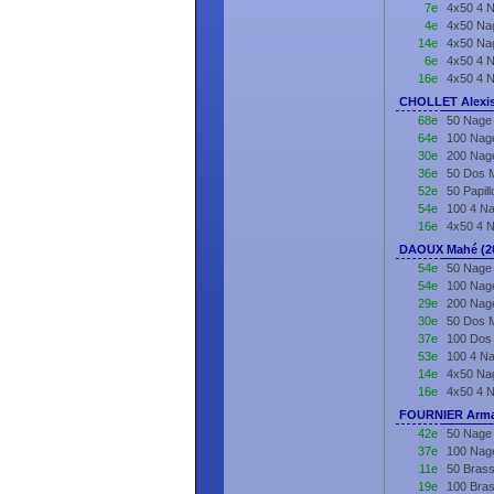
7e
4x50 4 
4e
4x50 Nag
14e
4x50 Nag
6e
4x50 4 
16e
4x50 4 
CHOLLET Alexis
68e
50 Nage 
64e
100 Nage
30e
200 Nage
36e
50 Dos M
52e
50 Papil
54e
100 4 Na
16e
4x50 4 
DAOUX Mahé (2
54e
50 Nage 
54e
100 Nage
29e
200 Nage
30e
50 Dos M
37e
100 Dos 
53e
100 4 Na
14e
4x50 Nag
16e
4x50 4 
FOURNIER Arma
42e
50 Nage 
37e
100 Nage
11e
50 Brass
19e
100 Bras