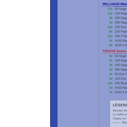
PALLUAUD Maxi
17e
50 Nage 
12e
100 Nage
9e
200 Nage
4e
400 Nage
10e
100 Dos 
8e
100 Papi
12e
100 4 Na
4e
4x50 Nag
6e
4x50 4 
TROUVE Ambre 
6e
50 Nage
9e
100 Nag
3e
200 Nag
3e
400 Nag
2e
50 Dos 
4e
100 Dos
16e
100 Bra
3e
4x50 Na
7e
4x50 4 
LÉGEND
Survolez les
Le chiffre 
Cliquez sur 
--:--.--
: Épr