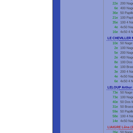
22e
200 Nage
6e
400 Nage
36e
50 Papil
21e
100 Papi
35e
100 4 Na
4e
4x50 Nag
16e
4x50 4 
LE CHEVILLER M
10e
50 Nage 
2e
100 Nage
5e
200 Nage
2e
400 Nage
8e
100 Dos 
4e
100 Bras
3e
200 4 Na
4e
4x50 Nag
6e
4x50 4 
LELOUP Arthur 
73e
50 Nage 
73e
100 Nage
40e
50 Dos M
31e
50 Brass
59e
50 Papil
58e
100 4 Na
14e
4x50 Nag
LIAIGRE Léna (
26e
50 Nage