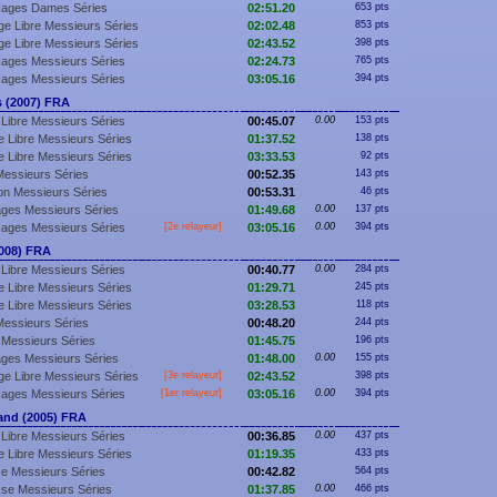
Nages Dames Séries
02:51.20
653 pts
e Libre Messieurs Séries
02:02.48
853 pts
e Libre Messieurs Séries
02:43.52
398 pts
Nages Messieurs Séries
02:24.73
765 pts
Nages Messieurs Séries
03:05.16
394 pts
 (2007) FRA
Libre Messieurs Séries
00:45.07
0.00
153 pts
 Libre Messieurs Séries
01:37.52
138 pts
 Libre Messieurs Séries
03:33.53
92 pts
essieurs Séries
00:52.35
143 pts
lon Messieurs Séries
00:53.31
46 pts
ges Messieurs Séries
01:49.68
0.00
137 pts
Nages Messieurs Séries
[2e relayeur]
03:05.16
0.00
394 pts
008) FRA
Libre Messieurs Séries
00:40.77
0.00
284 pts
 Libre Messieurs Séries
01:29.71
245 pts
 Libre Messieurs Séries
03:28.53
118 pts
essieurs Séries
00:48.20
244 pts
Messieurs Séries
01:45.75
196 pts
ges Messieurs Séries
01:48.00
0.00
155 pts
e Libre Messieurs Séries
[3e relayeur]
02:43.52
398 pts
Nages Messieurs Séries
[
1er
relayeur]
03:05.16
0.00
394 pts
nd (2005) FRA
Libre Messieurs Séries
00:36.85
0.00
437 pts
 Libre Messieurs Séries
01:19.35
433 pts
e Messieurs Séries
00:42.82
564 pts
se Messieurs Séries
01:37.85
0.00
466 pts