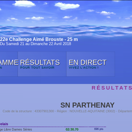
22e Challenge Aimé Brouste - 25 m
Du Samedi 21 au Dimanche 22 Avril 2018
AMME
RÉSULTATS
EN DIRECT
N
POUR TOUT SAVOIR
VIVEZ L'ACTION !
RÉSULTAT
SN PARTHENAY
Code de la structure : 43307901300 - Région : NOUVELLE-AQUITAINE (3002) - Départ
elais
ge Libre Dames Séries
02:30.70
696 pts