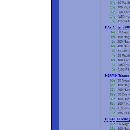
24e
50 Papil
18e
100 Papi
22e
200 4 Na
14e
4x50 Nag
6e
4x50 4 
HAY Adrien (20
1er
50 Nage 
1er
100 Nage
2e
200 Nage
1er
400 Nage
5e
50 Dos M
4e
50 Papil
1er
100 4 Na
4e
4x50 Nag
6e
4x50 4 
HERMIN Tristan 
55e
50 Nage 
61e
100 Nage
27e
200 Nage
22e
50 Dos M
32e
100 Dos 
51e
100 4 Na
14e
4x50 Nag
16e
4x50 4 
HUCHET Pierre 
36e
50 Nage 
29e
100 Nage