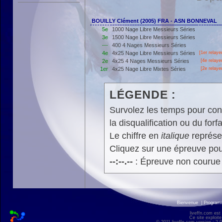
BOUILLY Clément (2005) FRA - ASN BONNEVAL
5e
1000 Nage Libre Messieurs Séries
3e
1500 Nage Libre Messieurs Séries
---
400 4 Nages Messieurs Séries
4e
4x25 Nage Libre Messieurs Séries
[
1er
relaye
2e
4x25 4 Nages Messieurs Séries
[4e relaye
1er
4x25 Nage Libre Mixtes Séries
[2e relaye
LÉGENDE :
Survolez les temps pour cons
la disqualification ou du forfa
Le chiffre en
italique
représen
Cliquez sur une épreuve pour
--:--.--
: Épreuve non courue
Bienvenue
|
Progra
liveffn.com est
Ce site exploite