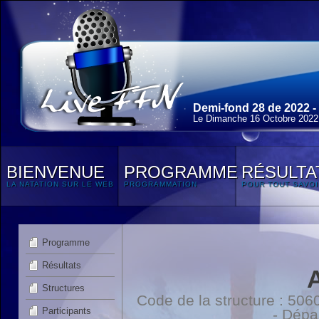
Demi-fond 28 de 2022 -
Le Dimanche 16 Octobre 2022
BIENVENUE
PROGRAMME
RÉSULTA
LA NATATION SUR LE WEB
PROGRAMMATION
POUR TOUT SAVOI
Programme
Résultats
Structures
Code de la structure : 5
Participants
- Dépa