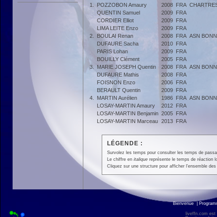
1.
POZZOBON Amaury
2008
FRA
CHARTRES
QUENTIN Samuel
2009
FRA
CORDIER Elliot
2009
FRA
LIMA LEITE Enzo
2009
FRA
2.
BOULAI Renan
2008
FRA
ASN BONN
DUFAURE Sacha
2010
FRA
PARIS Lohan
2009
FRA
BOUILLY Clément
2005
FRA
3.
MARIE JOSEPH Quentin
2008
FRA
ASN BONN
DUFAURE Mathis
2008
FRA
FOISNON Enzo
2006
FRA
BERAULT Quentin
2009
FRA
4.
MARTIN Aurélien
1986
FRA
ASN BONN
LOSAY-MARTIN Amaury
2012
FRA
LOSAY-MARTIN Benjamin
2005
FRA
LOSAY-MARTIN Marceau
2013
FRA
LÉGENDE :
Survolez les temps pour consulter les temps de passage 
Le chiffre en
italique
représente le temps de réaction l
Cliquez sur une structure pour afficher l'ensemble des 
Bienvenue
|
Progra
liveffn.com est