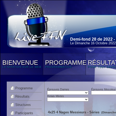
Demi-fond 28 de 2022 -
Le Dimanche 16 Octobre 2022
BIENVENUE
PROGRAMME
RÉSULTA
LA NATATION SUR LE WEB
PROGRAMMATION
POUR TOUT SAVOI
Programme
Épreuves Dames
Épreuves Messieur
Résultats
Relais Mixtes
Structures
4x25 4 Nages Messieurs - Séries
(Dimanche 
Participants