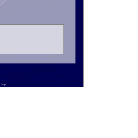
n
[
top
]