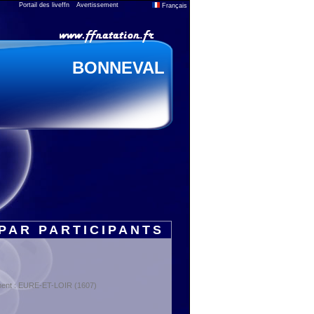
Portail des liveffn
Avertissement
Français
BONNEVAL
PAR PARTICIPANTS
ment : EURE-ET-LOIR (1607)