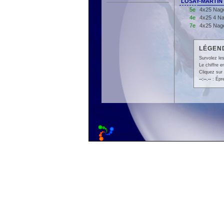
LOSAY-MARTIN 
5e
4x25 Nage
4e
4x25 4 Na
7e
4x25 Nage
LÉGEND
Survolez les
Le chiffre 
Cliquez sur 
--:--.--
: Épr