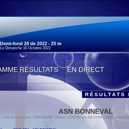
Demi-fond 28 de 2022 - 25 m
Le Dimanche 16 Octobre 2022
AMME
RÉSULTATS
EN DIRECT
N
POUR TOUT SAVOIR
VIVEZ L'ACTION !
RÉSULTATS 
ASN BONNEVAL
Code de la structure : 50602800792 - Région : CENTRE-VAL DE LOIRE (1580) - Départe