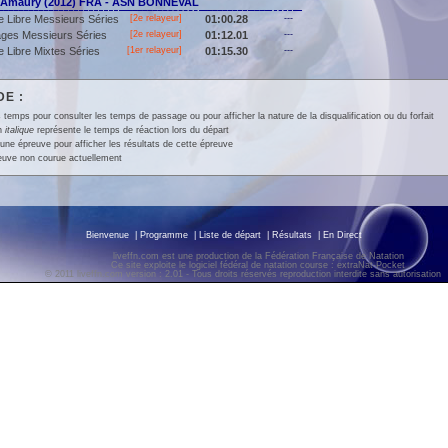
Amaury (2012) FRA - ASN BONNEVAL
 Libre Messieurs Séries
[2e relayeur]
01:00.28
---
ges Messieurs Séries
[2e relayeur]
01:12.01
---
 Libre Mixtes Séries
[
1er
relayeur]
01:15.30
---
E :
 temps pour consulter les temps de passage ou pour afficher la nature de la disqualification ou du forfait
en
italique
représente le temps de réaction lors du départ
une épreuve pour afficher les résultats de cette épreuve
euve non courue actuellement
Bienvenue
|
Programme
|
Liste de départ
|
Résultats
|
En Direct
liveffn.com est une production de la Fédération Française de Natation
Ce site exploite le logiciel fédéral de natation course : extraNat-Pocket
© 2011 liveffn.com version : 2.01 - Tous droits réservés reproduction interdite sans autorisatio