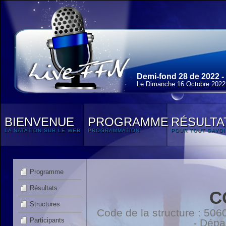
Demi-fond 28 de 2022 -
Le Dimanche 16 Octobre 2022
BIENVENUE
PROGRAMME
RÉSULTA
LA NATATION SUR LE WEB
PROGRAMMATION
POUR TOUT SAVOI
Programme
Résultats
C
Structures
Code de la structure : 5
Participants
- Dépa