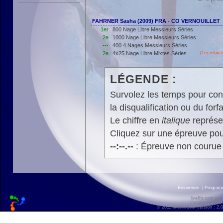
FAHRNER Sasha (2009) FRA - CO VERNOUILLET
1er
800 Nage Libre Messieurs Séries
2e
1000 Nage Libre Messieurs Séries
---
400 4 Nages Messieurs Séries
2e
4x25 Nage Libre Mixtes Séries
[
1er
relaye
LÉGENDE :
Survolez les temps pour cons
la disqualification ou du forfa
Le chiffre en
italique
représen
Cliquez sur une épreuve pour
--:--.--
: Épreuve non courue
Bienvenue
|
Progra
liveffn.com est
Ce site exploite
© 2011 liveffn.com version : 2.