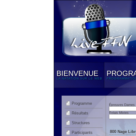
BIENVENUE
PROGR
LA NATATION SUR LE WEB
PROGRAMMATIO
Programme
Épreuves Dames
Résultats
Relais Mixtes
Structures
800 Nage Libr
Participants