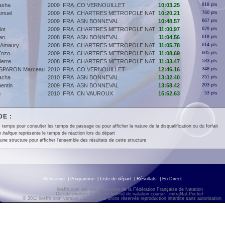
asha
2009
FRA
CO VERNOUILLET
10:03.25
818 pts
muel
2009
FRA
CHARTRES METROPOLE NAT
10:20.21
760 pts
2009
FRA
ASN BONNEVAL
10:48.57
667 pts
iot
2009
FRA
CHARTRES METROPOLE NAT
11:00.97
629 pts
an
2008
FRA
ASN BONNEVAL
11:04.56
618 pts
Amaury
2008
FRA
CHARTRES METROPOLE NAT
11:05.78
614 pts
Enzo
2009
FRA
CHARTRES METROPOLE NAT
11:08.69
605 pts
erre
2008
FRA
CHARTRES METROPOLE NAT
11:33.47
533 pts
SPARON Marceau
2010
FRA
CO VERNOUILLET
12:46.16
348 pts
acha
2010
FRA
ASN BONNEVAL
13:32.40
251 pts
entin
2009
FRA
ASN BONNEVAL
13:58.42
203 pts
m
2010
FRA
CN VAUROUX
15:52.63
53 pts
E :
 temps pour consulter les temps de passage ou pour afficher la nature de la disqualification ou du forfait
en
italique
représente le temps de réaction lors du départ
une structure pour afficher l'ensemble des résultats de cette structure
Bienvenue
|
Programme
|
Liste de départ
|
Résultats
|
En Direct
liveffn.com est une production de la Fédération Française de Natation
Ce site exploite le logiciel fédéral de natation course : extraNat-Pocket
© 2011 liveffn.com version : 2.01 - Tous droits réservés reproduction interdite sans autorisatio