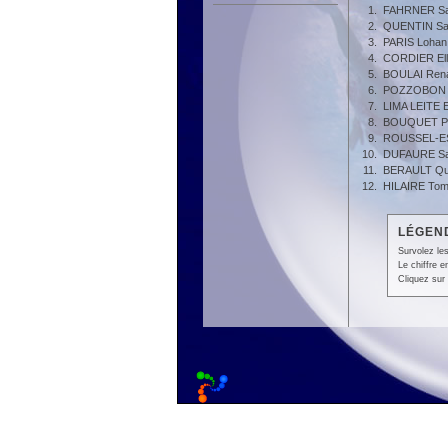
1.
FAHRNER S
2.
QUENTIN Sa
3.
PARIS Lohan
4.
CORDIER Ell
5.
BOULAI Ren
6.
POZZOBON 
7.
LIMA LEITE 
8.
BOUQUET Pi
9.
ROUSSEL-E
10.
DUFAURE S
11.
BERAULT Qu
12.
HILAIRE To
LÉGEND
Survolez les
Le chiffre 
Cliquez sur 