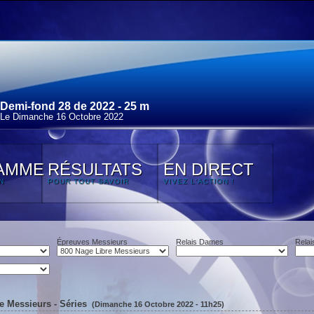
Demi-fond 28 de 2022 - 25 m
Le Dimanche 16 Octobre 2022
AMME
RÉSULTATS
EN DIRECT
N
POUR TOUT SAVOIR
VIVEZ L'ACTION !
Épreuves Messieurs
Relais Dames
Relai
e Messieurs - Séries
(Dimanche 16 Octobre 2022 - 11h25)