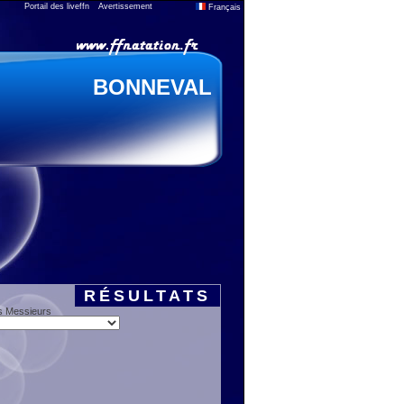
Portail des liveffn
Avertissement
Français
BONNEVAL
RÉSULTATS
s Messieurs