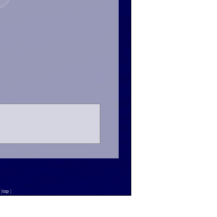
n
[
top
]