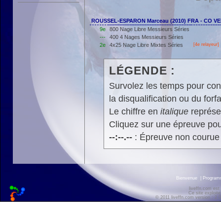
ROUSSEL-ESPARON Marceau (2010) FRA - CO V
9e
800 Nage Libre Messieurs Séries
---
400 4 Nages Messieurs Séries
2e
4x25 Nage Libre Mixtes Séries
[4e relayeur]
LÉGENDE :
Survolez les temps pour cons
la disqualification ou du forfa
Le chiffre en
italique
représen
Cliquez sur une épreuve pour
--:--.--
: Épreuve non courue
Bienvenue
|
Progra
liveffn.com est
Ce site exploite
© 2011 liveffn.com version : 2.