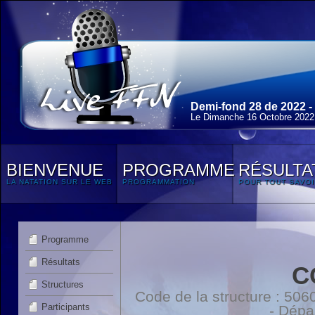
Demi-fond 28 de 2022 -
Le Dimanche 16 Octobre 2022
BIENVENUE
PROGRAMME
RÉSULTA
LA NATATION SUR LE WEB
PROGRAMMATION
POUR TOUT SAVOI
Programme
Résultats
C
Structures
Code de la structure : 5
Participants
- Dépa