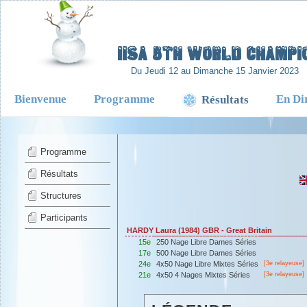
-
IISA 5TH WORLD CHAMPIO
Du Jeudi 12 au Dimanche 15 Janvier 2023
Bienvenue
Programme
En Di
Résultats
Programme
Résultats
Structures
Participants
HARDY Laura (1984) GBR - Great Britain
15e
250 Nage Libre Dames Séries
17e
500 Nage Libre Dames Séries
24e
4x50 Nage Libre Mixtes Séries
[3e relayeuse]
21e
4x50 4 Nages Mixtes Séries
[3e relayeuse]