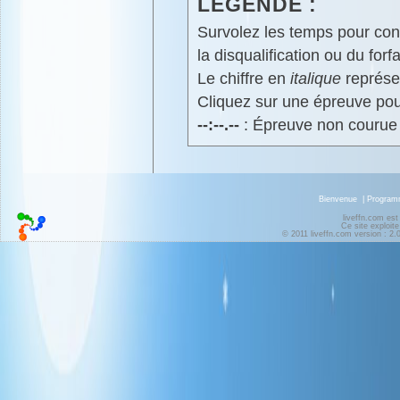
LÉGENDE :
Survolez les temps pour cons
la disqualification ou du forfa
Le chiffre en
italique
représen
Cliquez sur une épreuve pour
--:--.--
: Épreuve non courue
Bienvenue
|
Progra
liveffn.com est
Ce site exploite
© 2011 liveffn.com version : 2.