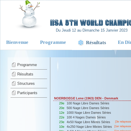
-
IISA 5TH WORLD CHAMPIO
Du Jeudi 12 au Dimanche 15 Janvier 2023
Bienvenue
Programme
En Di
Résultats
Programme
Résultats
Structures
Participants
NOERBOEGE Lene (1963) DEN - Denmark
29e
100 Nage Libre Dames Séries
20e
500 Nage Libre Dames Séries
12e
1000 Nage Libre Dames Séries
22e
100 4 Nages Dames Séries
23e
4x50 Nage Libre Mixtes Séries
[3e relayeus
10e
4x250 Nage Libre Mixtes Séries
[
1er
relayeus
[
1er
relayeus