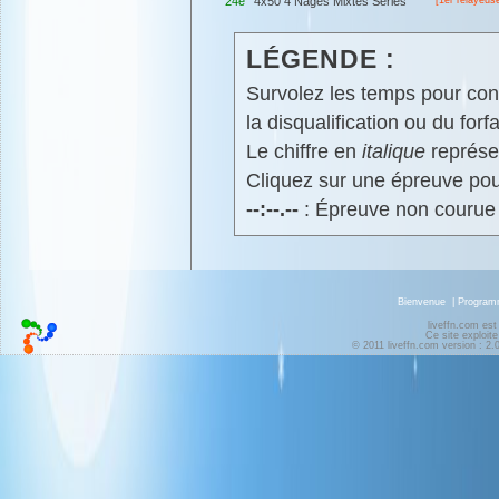
24e
4x50 4 Nages Mixtes Séries
LÉGENDE :
Survolez les temps pour cons
la disqualification ou du forfa
Le chiffre en
italique
représen
Cliquez sur une épreuve pour
--:--.--
: Épreuve non courue
Bienvenue
|
Progra
liveffn.com est
Ce site exploite
© 2011 liveffn.com version : 2.