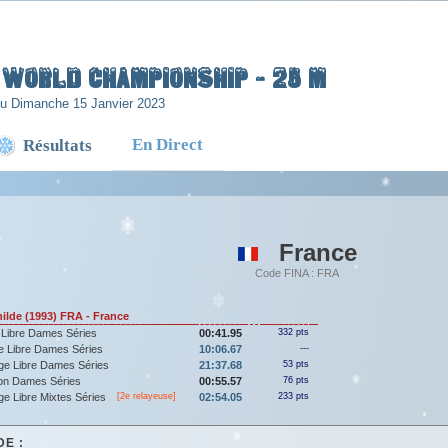
H WORLD CHAMPIONSHIP - 25 m
au Dimanche 15 Janvier 2023
En Direct
Résultats
France
Code FINA : FRA
lde (1993) FRA - France
 Libre Dames Séries
00:41.95
332 pts
e Libre Dames Séries
10:06.67
---
ge Libre Dames Séries
21:37.68
53 pts
lon Dames Séries
00:55.57
76 pts
e Libre Mixtes Séries
[2e relayeuse]
02:54.05
233 pts
E :