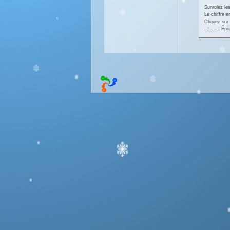
Survolez les
Le chiffre 
Cliquez sur 
--:--.--
: Épr