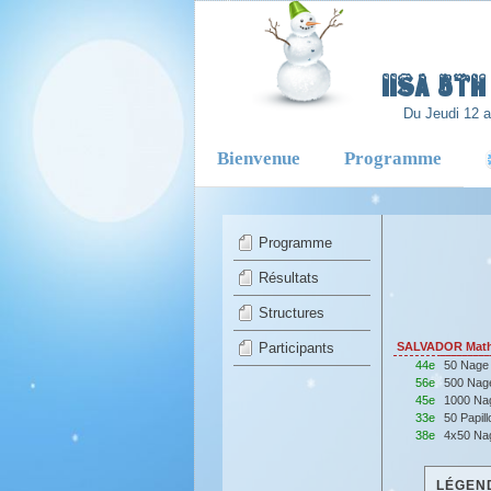
-
IISA 5T
Du Jeudi 12 
Bienvenue
Programme
Programme
Résultats
Structures
Participants
SALVADOR Mathi
44e
50 Nage
56e
500 Nag
45e
1000 Na
33e
50 Papil
38e
4x50 Nag
LÉGEND