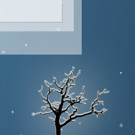
n
[
top
]