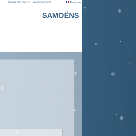
Portail des liveffn
Avertissement
Français
SAMOËNS