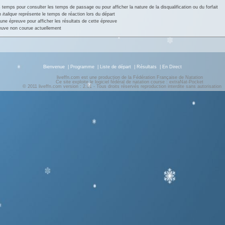
 temps pour consulter les temps de passage ou pour afficher la nature de la disqualification ou du forfait
en
italique
représente le temps de réaction lors du départ
une épreuve pour afficher les résultats de cette épreuve
euve non courue actuellement
Bienvenue
|
Programme
|
Liste de départ
|
Résultats
|
En Direct
liveffn.com est une production de la Fédération Française de Natation
Ce site exploite le logiciel fédéral de natation course : extraNat-Pocket
© 2011 liveffn.com version : 2.01 - Tous droits réservés reproduction interdite sans autorisatio