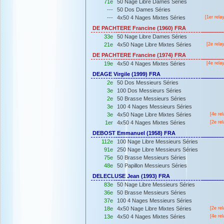
71e
50 Nage Libre Dames Séries
---
50 Dos Dames Séries
---
4x50 4 Nages Mixtes Séries
[
1er
rela
DE PACHTERE Francine (1960) FRA
33e
50 Nage Libre Dames Séries
21e
4x50 Nage Libre Mixtes Séries
[2e rela
DE PACHTERE Francine (1974) FRA
19e
4x50 4 Nages Mixtes Séries
[4e rela
DEAGE Virgile (1999) FRA
2e
50 Dos Messieurs Séries
3e
100 Dos Messieurs Séries
2e
50 Brasse Messieurs Séries
3e
100 4 Nages Messieurs Séries
3e
4x50 Nage Libre Mixtes Séries
[4e rel
1er
4x50 4 Nages Mixtes Séries
[2e rel
DEBOST Emmanuel (1958) FRA
112e
100 Nage Libre Messieurs Séries
91e
250 Nage Libre Messieurs Séries
75e
50 Brasse Messieurs Séries
48e
50 Papillon Messieurs Séries
DELECLUSE Jean (1993) FRA
83e
50 Nage Libre Messieurs Séries
36e
50 Brasse Messieurs Séries
37e
100 4 Nages Messieurs Séries
18e
4x50 Nage Libre Mixtes Séries
[2e rel
13e
4x50 4 Nages Mixtes Séries
[4e rel