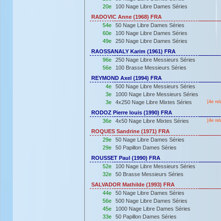
20e
100 Nage Libre Dames Séries
RADOVIC Anne (1968) FRA
54e
50 Nage Libre Dames Séries
60e
100 Nage Libre Dames Séries
49e
250 Nage Libre Dames Séries
RAOSSANALY Karim (1961) FRA
96e
250 Nage Libre Messieurs Séries
56e
100 Brasse Messieurs Séries
REYMOND Axel (1994) FRA
4e
500 Nage Libre Messieurs Séries
3e
1000 Nage Libre Messieurs Séries
3e
4x250 Nage Libre Mixtes Séries
[4e rel
RODOZ Pierre louis (1990) FRA
36e
4x50 Nage Libre Mixtes Séries
[4e rel
ROQUES Sandrine (1971) FRA
29e
50 Nage Libre Dames Séries
29e
50 Papillon Dames Séries
ROUSSET Paul (1990) FRA
52e
100 Nage Libre Messieurs Séries
32e
50 Brasse Messieurs Séries
SALVADOR Mathilde (1993) FRA
44e
50 Nage Libre Dames Séries
56e
500 Nage Libre Dames Séries
45e
1000 Nage Libre Dames Séries
33e
50 Papillon Dames Séries