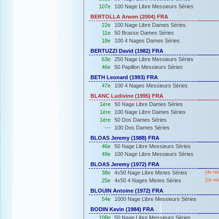
107e
100 Nage Libre Messieurs Séries
BERTOLLA Arwen (2004) FRA
22e
100 Nage Libre Dames Séries
11e
50 Brasse Dames Séries
18e
100 4 Nages Dames Séries
BERTUZZI David (1982) FRA
63e
250 Nage Libre Messieurs Séries
46e
50 Papillon Messieurs Séries
BETH Leonard (1993) FRA
47e
100 4 Nages Messieurs Séries
BLANC Ludivine (1995) FRA
1ère
50 Nage Libre Dames Séries
1ère
100 Nage Libre Dames Séries
1ère
50 Dos Dames Séries
---
100 Dos Dames Séries
BLOAS Jeremy (1988) FRA
46e
50 Nage Libre Messieurs Séries
49e
100 Nage Libre Messieurs Séries
BLOAS Jeremy (1972) FRA
38e
4x50 Nage Libre Mixtes Séries
[4e rel
25e
4x50 4 Nages Mixtes Séries
[2e rel
BLOUIN Antoine (1972) FRA
54e
1000 Nage Libre Messieurs Séries
BODIN Kevin (1984) FRA
108e
50 Nage Libre Messieurs Séries