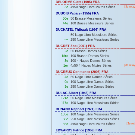
DELORME Clara (1995) FRA
3e
4x50 Nage Libre Mixtes Séries
[3e rela
DUBOIS Patrice (1955) FRA
50e
50 Brasse Messieurs Séries
44e
100 Brasse Messieurs Séries
DUCHATEL Thibault (1996) FRA
---
50 Nage Libre Messieurs Séries
---
250 Nage Libre Messieurs Séries
DUCRET Zoe (2001) FRA
2e
50 Brasse Dames Séries
1ère
100 Brasse Dames Séries
3e
100 4 Nages Dames Séries
1er
4x50 4 Nages Mixtes Séries
[3e rela
DUCREUX Constance (2003) FRA
4e
50 Nage Libre Dames Séries
9e
100 Nage Libre Dames Séries
3e
250 Nage Libre Dames Séries
DULAC Albert (1945) FRA
121e
50 Nage Libre Messieurs Séries
117e
100 Nage Libre Messieurs Séries
DUNAND Raphael (1971) FRA
105e
100 Nage Libre Messieurs Séries
88e
250 Nage Libre Messieurs Séries
36e
4x50 Nage Libre Mixtes Séries
[2e rel
EDWARDS Patrice (1959) FRA