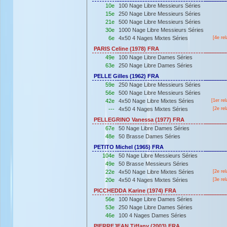
10e
100 Nage Libre Messieurs Séries
15e
250 Nage Libre Messieurs Séries
21e
500 Nage Libre Messieurs Séries
30e
1000 Nage Libre Messieurs Séries
6e
4x50 4 Nages Mixtes Séries
[4e rel
PARIS Celine (1978) FRA
49e
100 Nage Libre Dames Séries
63e
250 Nage Libre Dames Séries
PELLE Gilles (1962) FRA
59e
250 Nage Libre Messieurs Séries
56e
500 Nage Libre Messieurs Séries
42e
4x50 Nage Libre Mixtes Séries
[
1er
rel
---
4x50 4 Nages Mixtes Séries
[2e rel
PELLEGRINO Vanessa (1977) FRA
67e
50 Nage Libre Dames Séries
48e
50 Brasse Dames Séries
PETITO Michel (1965) FRA
104e
50 Nage Libre Messieurs Séries
49e
50 Brasse Messieurs Séries
22e
4x50 Nage Libre Mixtes Séries
[2e rel
20e
4x50 4 Nages Mixtes Séries
[3e rel
PICCHEDDA Karine (1974) FRA
56e
100 Nage Libre Dames Séries
53e
250 Nage Libre Dames Séries
46e
100 4 Nages Dames Séries
PIERREJEAN Tiffany (2003) FRA