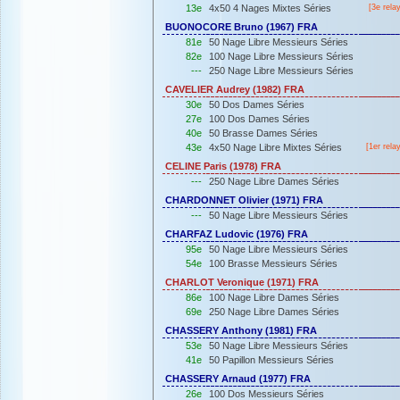
13e
4x50 4 Nages Mixtes Séries
[3e rela
BUONOCORE Bruno (1967) FRA
81e
50 Nage Libre Messieurs Séries
82e
100 Nage Libre Messieurs Séries
---
250 Nage Libre Messieurs Séries
CAVELIER Audrey (1982) FRA
30e
50 Dos Dames Séries
27e
100 Dos Dames Séries
40e
50 Brasse Dames Séries
43e
4x50 Nage Libre Mixtes Séries
[
1er
rela
CELINE Paris (1978) FRA
---
250 Nage Libre Dames Séries
CHARDONNET Olivier (1971) FRA
---
50 Nage Libre Messieurs Séries
CHARFAZ Ludovic (1976) FRA
95e
50 Nage Libre Messieurs Séries
54e
100 Brasse Messieurs Séries
CHARLOT Veronique (1971) FRA
86e
100 Nage Libre Dames Séries
69e
250 Nage Libre Dames Séries
CHASSERY Anthony (1981) FRA
53e
50 Nage Libre Messieurs Séries
41e
50 Papillon Messieurs Séries
CHASSERY Arnaud (1977) FRA
26e
100 Dos Messieurs Séries