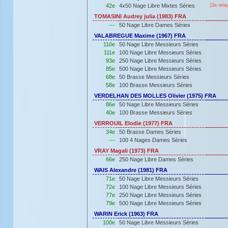
42e
4x50 Nage Libre Mixtes Séries
[2e rela
TOMASINI Audrey julia (1983) FRA
---
50 Nage Libre Dames Séries
VALABREGUE Maxime (1967) FRA
110e
50 Nage Libre Messieurs Séries
111e
100 Nage Libre Messieurs Séries
93e
250 Nage Libre Messieurs Séries
85e
500 Nage Libre Messieurs Séries
68e
50 Brasse Messieurs Séries
58e
100 Brasse Messieurs Séries
VERDELHAN DES MOLLES Olivier (1975) FRA
86e
50 Nage Libre Messieurs Séries
40e
100 Brasse Messieurs Séries
VERROUIL Elodie (1977) FRA
34e
50 Brasse Dames Séries
---
100 4 Nages Dames Séries
VRAY Magali (1973) FRA
66e
250 Nage Libre Dames Séries
WAIS Alexandre (1981) FRA
71e
50 Nage Libre Messieurs Séries
72e
100 Nage Libre Messieurs Séries
77e
250 Nage Libre Messieurs Séries
79e
500 Nage Libre Messieurs Séries
WARIN Erick (1963) FRA
100e
50 Nage Libre Messieurs Séries