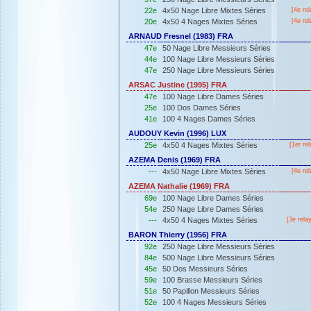
22e
4x50 Nage Libre Mixtes Séries
[4e rel
20e
4x50 4 Nages Mixtes Séries
[4e rel
ARNAUD Fresnel (1983) FRA
47e
50 Nage Libre Messieurs Séries
44e
100 Nage Libre Messieurs Séries
47e
250 Nage Libre Messieurs Séries
ARSAC Justine (1995) FRA
47e
100 Nage Libre Dames Séries
25e
100 Dos Dames Séries
41e
100 4 Nages Dames Séries
AUDOUY Kevin (1996) LUX
25e
4x50 4 Nages Mixtes Séries
[
1er
rel
AZEMA Denis (1969) FRA
---
4x50 Nage Libre Mixtes Séries
[4e rel
AZEMA Nathalie (1969) FRA
69e
100 Nage Libre Dames Séries
54e
250 Nage Libre Dames Séries
---
4x50 4 Nages Mixtes Séries
[3e rela
BARON Thierry (1956) FRA
92e
250 Nage Libre Messieurs Séries
84e
500 Nage Libre Messieurs Séries
45e
50 Dos Messieurs Séries
59e
100 Brasse Messieurs Séries
51e
50 Papillon Messieurs Séries
52e
100 4 Nages Messieurs Séries