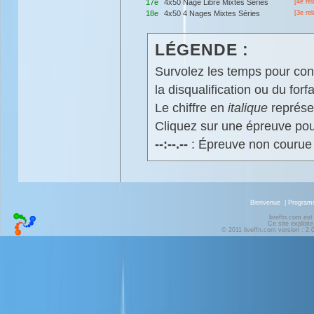
17e
4x50 Nage Libre Mixtes Séries
[4e rel
18e
4x50 4 Nages Mixtes Séries
[3e rel
LÉGENDE :
Survolez les temps pour cons
la disqualification ou du forfa
Le chiffre en
italique
représen
Cliquez sur une épreuve pour
--:--.--
: Épreuve non courue
Bienvenue
|
Progra
liveffn.com est
Ce site exploite
© 2011 liveffn.com version : 2.