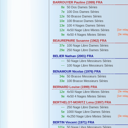
BARROUYER Pauline (1999) FRA
8e
50 Dos Dames Séries
7e
100 Dos Dames Séries
12e
50 Brasse Dames Séries
10e
100 Brasse Dames Séries
13e
100 4 Nages Dames Séries
12e
4x50 Nage Libre Mixtes Séries
[
1er
rela
9e
4x50 4 Nages Mixtes Séries
[3e rela
BEAUREPAIRE Susanne (1962) FRA
37e
100 Nage Libre Dames Séries
29e
250 Nage Libre Dames Séries
BELIER Nathan (2001) FRA
---
50 Nage Libre Messieurs Séries
---
100 Nage Libre Messieurs Séries
BENAMOUR Nicolas (1976) FRA
34e
50 Brasse Messieurs Séries
33e
100 Brasse Messieurs Séries
BERNARD Louise (1999) FRA
12e
4x50 Nage Libre Mixtes Séries
[3e rela
9e
4x50 4 Nages Mixtes Séries
[
1er
rela
BERTHELOT-MORITZ Lena (1997) FRA
---
250 Nage Libre Dames Séries
5e
1000 Nage Libre Dames Séries
3e
4x250 Nage Libre Mixtes Séries
[3e rela
BERTIN Vincent (1971) FRA
101e
50 Nage Libre Messieurs Séries