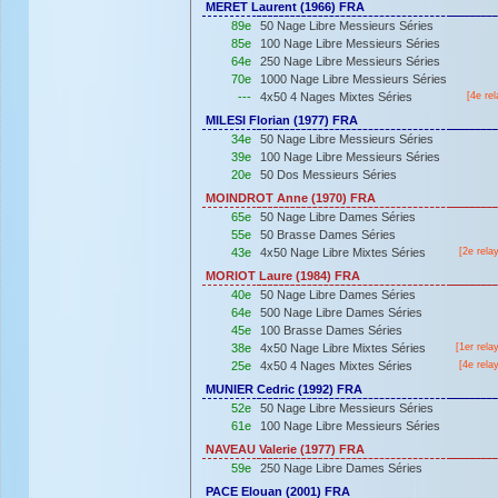
MERET Laurent (1966) FRA
89e
50 Nage Libre Messieurs Séries
85e
100 Nage Libre Messieurs Séries
64e
250 Nage Libre Messieurs Séries
70e
1000 Nage Libre Messieurs Séries
---
4x50 4 Nages Mixtes Séries
[4e rel
MILESI Florian (1977) FRA
34e
50 Nage Libre Messieurs Séries
39e
100 Nage Libre Messieurs Séries
20e
50 Dos Messieurs Séries
MOINDROT Anne (1970) FRA
65e
50 Nage Libre Dames Séries
55e
50 Brasse Dames Séries
43e
4x50 Nage Libre Mixtes Séries
[2e rela
MORIOT Laure (1984) FRA
40e
50 Nage Libre Dames Séries
64e
500 Nage Libre Dames Séries
45e
100 Brasse Dames Séries
38e
4x50 Nage Libre Mixtes Séries
[
1er
rela
25e
4x50 4 Nages Mixtes Séries
[4e rela
MUNIER Cedric (1992) FRA
52e
50 Nage Libre Messieurs Séries
61e
100 Nage Libre Messieurs Séries
NAVEAU Valerie (1977) FRA
59e
250 Nage Libre Dames Séries
PACE Elouan (2001) FRA