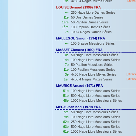
19e
4x50 4 Nages Mixtes Séries
[2e rel
LOUISE Bernard (1999) FRA
---
250 Nage Libre Dames Séries
11e
50 Dos Dames Séries
1ère
50 Papillon Dames Séries
1ère
100 Papillon Dames Séries
7e
100 4 Nages Dames Séries
MALLEGOL Simon (1994) FRA
---
100 Brasse Messieurs Séries
MASSET Clement (1990) FRA
10e
50 Nage Libre Messieurs Séries
14e
100 Nage Libre Messieurs Séries
7e
50 Papillon Messieurs Séries
11e
100 Papillon Messieurs Séries
3e
4x50 Nage Libre Mixtes Séries
[
1er
rel
1er
4x50 4 Nages Mixtes Séries
[
1er
rel
MAURICE Arnaud (1971) FRA
51e
100 Nage Libre Messieurs Séries
51e
500 Nage Libre Messieurs Séries
48e
1000 Nage Libre Messieurs Séries
MEGE Jean noel (1979) FRA
72e
50 Nage Libre Messieurs Séries
79e
100 Nage Libre Messieurs Séries
62e
250 Nage Libre Messieurs Séries
63e
500 Nage Libre Messieurs Séries
61e
1000 Nage Libre Messieurs Séries