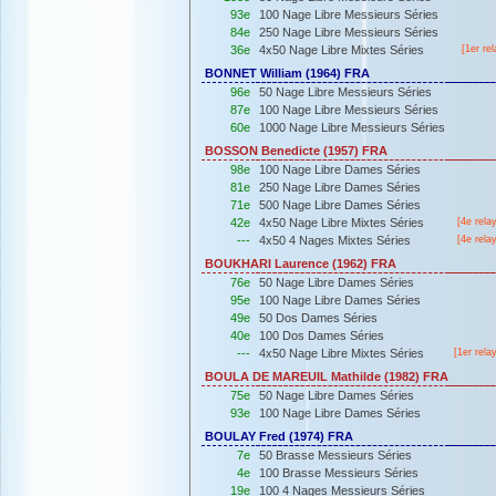
93e
100 Nage Libre Messieurs Séries
84e
250 Nage Libre Messieurs Séries
36e
4x50 Nage Libre Mixtes Séries
[
1er
rel
BONNET William (1964) FRA
96e
50 Nage Libre Messieurs Séries
87e
100 Nage Libre Messieurs Séries
60e
1000 Nage Libre Messieurs Séries
BOSSON Benedicte (1957) FRA
98e
100 Nage Libre Dames Séries
81e
250 Nage Libre Dames Séries
71e
500 Nage Libre Dames Séries
42e
4x50 Nage Libre Mixtes Séries
[4e rela
---
4x50 4 Nages Mixtes Séries
[4e rela
BOUKHARI Laurence (1962) FRA
76e
50 Nage Libre Dames Séries
95e
100 Nage Libre Dames Séries
49e
50 Dos Dames Séries
40e
100 Dos Dames Séries
---
4x50 Nage Libre Mixtes Séries
[
1er
rela
BOULA DE MAREUIL Mathilde (1982) FRA
75e
50 Nage Libre Dames Séries
93e
100 Nage Libre Dames Séries
BOULAY Fred (1974) FRA
7e
50 Brasse Messieurs Séries
4e
100 Brasse Messieurs Séries
19e
100 4 Nages Messieurs Séries