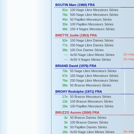
BOUTIN Marc (1960) FRA
81e
100 Nage Libre Messieurs Séries
76e
500 Nage Libre Messieurs Séries
45e
50 Papillon Messieurs Séries
30e
100 Papillon Messieurs Séries
48e
100 4 Nages Messieurs Séries
BRETTE Joelle (1953) FRA
92e
100 Nage Libre Dames Séries
77e
250 Nage Libre Dames Séries
38e
100 Dos Dames Séries
---
4x50 Nage Libre Mixtes Séries
[3e rela
---
4x50 4 Nages Mixtes Séries
[2e rela
BRIAND David (1976) FRA
70e
50 Nage Libre Messieurs Séries
67e
100 Nage Libre Messieurs Séries
76e
250 Nage Libre Messieurs Séries
38e
50 Brasse Messieurs Séries
BROHY Rodolphe (1971) FRA
17e
50 Brasse Messieurs Séries
13e
100 Brasse Messieurs Séries
26e
100 Papillon Messieurs Séries
BRUZZO Aurore (2000) FRA
3e
50 Brasse Dames Séries
3e
100 Brasse Dames Séries
9e
50 Papillon Dames Séries
18e
4x50 Nage Libre Mixtes Séries
[3e rela