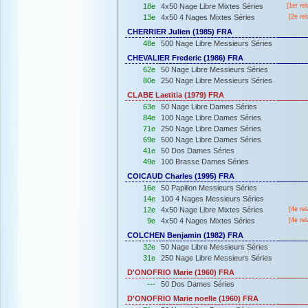
18e
4x50 Nage Libre Mixtes Séries
[
1er
rel
13e
4x50 4 Nages Mixtes Séries
[2e rel
CHERRIER Julien (1985) FRA
48e
500 Nage Libre Messieurs Séries
CHEVALIER Frederic (1986) FRA
62e
50 Nage Libre Messieurs Séries
80e
250 Nage Libre Messieurs Séries
CLABE Laetitia (1979) FRA
63e
50 Nage Libre Dames Séries
84e
100 Nage Libre Dames Séries
71e
250 Nage Libre Dames Séries
69e
500 Nage Libre Dames Séries
41e
50 Dos Dames Séries
49e
100 Brasse Dames Séries
COICAUD Charles (1995) FRA
16e
50 Papillon Messieurs Séries
14e
100 4 Nages Messieurs Séries
12e
4x50 Nage Libre Mixtes Séries
[4e rel
9e
4x50 4 Nages Mixtes Séries
[4e rel
COLCHEN Benjamin (1982) FRA
32e
50 Nage Libre Messieurs Séries
31e
250 Nage Libre Messieurs Séries
D'ONOFRIO Marie (1960) FRA
---
50 Dos Dames Séries
D'ONOFRIO Marie noelle (1960) FRA