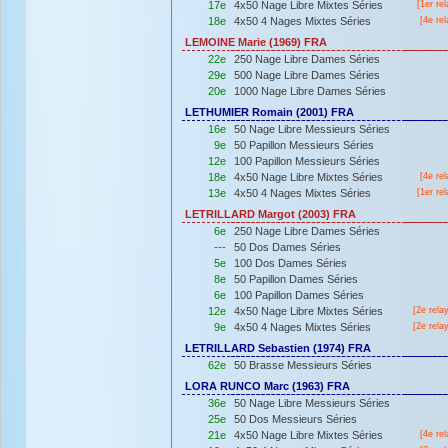
17e
4x50 Nage Libre Mixtes Séries
[
1er
rel
18e
4x50 4 Nages Mixtes Séries
[4e rel
LEMOINE Marie (1969) FRA
22e
250 Nage Libre Dames Séries
29e
500 Nage Libre Dames Séries
20e
1000 Nage Libre Dames Séries
LETHUMIER Romain (2001) FRA
16e
50 Nage Libre Messieurs Séries
9e
50 Papillon Messieurs Séries
12e
100 Papillon Messieurs Séries
18e
4x50 Nage Libre Mixtes Séries
[4e rel
13e
4x50 4 Nages Mixtes Séries
[
1er
rel
LETRILLARD Margot (2003) FRA
6e
250 Nage Libre Dames Séries
---
50 Dos Dames Séries
5e
100 Dos Dames Séries
8e
50 Papillon Dames Séries
6e
100 Papillon Dames Séries
12e
4x50 Nage Libre Mixtes Séries
[2e rela
9e
4x50 4 Nages Mixtes Séries
[2e rela
LETRILLARD Sebastien (1974) FRA
62e
50 Brasse Messieurs Séries
LORA RUNCO Marc (1963) FRA
36e
50 Nage Libre Messieurs Séries
25e
50 Dos Messieurs Séries
21e
4x50 Nage Libre Mixtes Séries
[4e rel