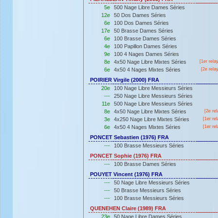
5e
500 Nage Libre Dames Séries
12e
50 Dos Dames Séries
6e
100 Dos Dames Séries
17e
50 Brasse Dames Séries
6e
100 Brasse Dames Séries
4e
100 Papillon Dames Séries
9e
100 4 Nages Dames Séries
8e
4x50 Nage Libre Mixtes Séries
[
1er
rela
6e
4x50 4 Nages Mixtes Séries
[2e rela
POIRIER Virgile (2000) FRA
20e
100 Nage Libre Messieurs Séries
---
250 Nage Libre Messieurs Séries
11e
500 Nage Libre Messieurs Séries
8e
4x50 Nage Libre Mixtes Séries
[2e rel
3e
4x250 Nage Libre Mixtes Séries
[
1er
rel
6e
4x50 4 Nages Mixtes Séries
[
1er
rel
PONCET Sebastien (1976) FRA
---
100 Brasse Messieurs Séries
PONCET Sophie (1976) FRA
---
100 Brasse Dames Séries
POUYET Vincent (1976) FRA
---
50 Nage Libre Messieurs Séries
---
50 Brasse Messieurs Séries
---
100 Brasse Messieurs Séries
QUENEHEN Claire (1989) FRA
23e
50 Nage Libre Dames Séries