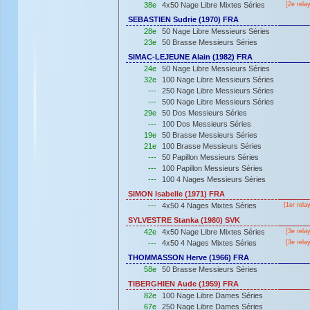
38e
4x50 Nage Libre Mixtes Séries
[2e rela
SEBASTIEN Sudrie (1970) FRA
28e
50 Nage Libre Messieurs Séries
23e
50 Brasse Messieurs Séries
SIMAC-LEJEUNE Alain (1982) FRA
24e
50 Nage Libre Messieurs Séries
32e
100 Nage Libre Messieurs Séries
---
250 Nage Libre Messieurs Séries
---
500 Nage Libre Messieurs Séries
29e
50 Dos Messieurs Séries
---
100 Dos Messieurs Séries
19e
50 Brasse Messieurs Séries
21e
100 Brasse Messieurs Séries
---
50 Papillon Messieurs Séries
---
100 Papillon Messieurs Séries
---
100 4 Nages Messieurs Séries
SIMON Isabelle (1971) FRA
---
4x50 4 Nages Mixtes Séries
[
1er
rela
SYLVESTRE Stanka (1980) SVK
42e
4x50 Nage Libre Mixtes Séries
[3e rela
---
4x50 4 Nages Mixtes Séries
[3e rela
THOMMASSON Herve (1966) FRA
58e
50 Brasse Messieurs Séries
TIBERGHIEN Aude (1959) FRA
82e
100 Nage Libre Dames Séries
67e
250 Nage Libre Dames Séries