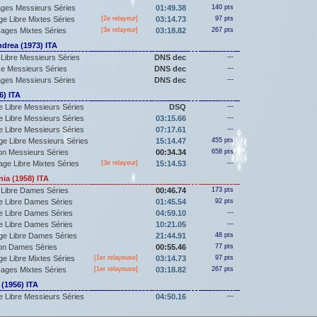
ges Messieurs Séries
01:49.38
140 pts
e Libre Mixtes Séries
[2e relayeur]
03:14.73
97 pts
ages Mixtes Séries
[3e relayeur]
03:18.82
267 pts
drea (1973) ITA
Libre Messieurs Séries
DNS dec
---
e Messieurs Séries
DNS dec
---
ges Messieurs Séries
DNS dec
---
6) ITA
 Libre Messieurs Séries
DSQ
---
 Libre Messieurs Séries
03:15.66
---
 Libre Messieurs Séries
07:17.61
---
e Libre Messieurs Séries
15:14.47
455 pts
lon Messieurs Séries
00:34.34
658 pts
ge Libre Mixtes Séries
[3e relayeur]
15:14.53
---
ia (1958) ITA
 Libre Dames Séries
00:46.74
173 pts
e Libre Dames Séries
01:45.54
92 pts
e Libre Dames Séries
04:59.10
---
e Libre Dames Séries
10:21.05
---
ge Libre Dames Séries
21:44.91
48 pts
lon Dames Séries
00:55.46
77 pts
e Libre Mixtes Séries
[
1er
relayeuse]
03:14.73
97 pts
ages Mixtes Séries
[
1er
relayeuse]
03:18.82
267 pts
 (1956) ITA
 Libre Messieurs Séries
04:50.16
---