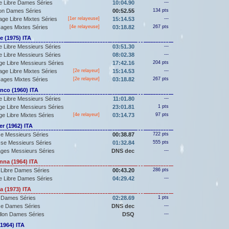
e Libre Dames Séries
10:04.90
---
lon Dames Séries
00:52.55
134 pts
ge Libre Mixtes Séries
[
1er
relayeuse]
15:14.53
---
ages Mixtes Séries
[4e relayeuse]
03:18.82
267 pts
 (1975) ITA
 Libre Messieurs Séries
03:51.30
---
 Libre Messieurs Séries
08:02.38
---
e Libre Messieurs Séries
17:42.16
204 pts
ge Libre Mixtes Séries
[2e relayeur]
15:14.53
---
ages Mixtes Séries
[2e relayeur]
03:18.82
267 pts
nco (1960) ITA
 Libre Messieurs Séries
11:01.80
---
e Libre Messieurs Séries
23:01.81
1 pts
e Libre Mixtes Séries
[4e relayeur]
03:14.73
97 pts
r (1962) ITA
e Messieurs Séries
00:38.87
722 pts
se Messieurs Séries
01:32.84
555 pts
ges Messieurs Séries
DNS dec
---
na (1964) ITA
 Libre Dames Séries
00:43.20
286 pts
e Libre Dames Séries
04:29.42
---
 (1973) ITA
 Dames Séries
02:28.69
1 pts
se Dames Séries
DNS dec
---
llon Dames Séries
DSQ
---
1964) ITA