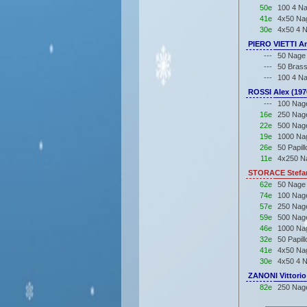
50e
100 4 Na
41e
4x50 Nag
30e
4x50 4 N
PIERO VIETTI An
---
50 Nage 
---
50 Brass
---
100 4 Na
ROSSI Alex (197
---
100 Nage
16e
250 Nage
22e
500 Nage
19e
1000 Nag
26e
50 Papil
11e
4x250 Na
STORACE Stefan
62e
50 Nage
74e
100 Nag
57e
250 Nag
59e
500 Nag
46e
1000 Na
32e
50 Papil
41e
4x50 Nag
30e
4x50 4 N
ZANONI Vittorio
82e
250 Nage