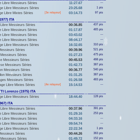
 Libre Messieurs Séries
11:27.67
---
e Libre Messieurs Séries
23:25.68
1 pts
e Libre Mixtes Séries
[3e relayeur]
03:14.73
97 pts
1977) ITA
Libre Messieurs Séries
00:36.85
437 pts
 Libre Messieurs Séries
01:17.87
465 pts
 Libre Messieurs Séries
03:43.02
---
 Libre Messieurs Séries
08:04.17
---
e Libre Messieurs Séries
16:32.65
310 pts
essieurs Séries
00:39.96
521 pts
Messieurs Séries
01:27.23
475 pts
e Messieurs Séries
00:45.53
468 pts
se Messieurs Séries
01:42.73
387 pts
lon Messieurs Séries
00:36.77
540 pts
llon Messieurs Séries
01:31.25
387 pts
ges Messieurs Séries
01:26.58
483 pts
ge Libre Mixtes Séries
[4e relayeur]
15:14.53
---
I Lorenzo (1975) ITA
e Libre Messieurs Séries
18:44.40
128 pts
967) ITA
Libre Messieurs Séries
00:37.96
391 pts
 Libre Messieurs Séries
01:29.16
253 pts
 Libre Messieurs Séries
04:33.16
---
 Libre Messieurs Séries
09:54.74
---
e Libre Messieurs Séries
22:22.34
1 pts
essieurs Séries
00:44.26
363 pts
Messieurs Séries
01:49.72
152 pts