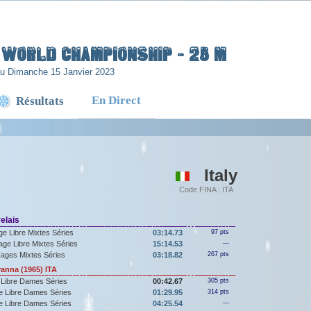
H WORLD CHAMPIONSHIP - 25 m
au Dimanche 15 Janvier 2023
En Direct
Résultats
Italy
Code FINA : ITA
elais
e Libre Mixtes Séries
03:14.73
97 pts
ge Libre Mixtes Séries
15:14.53
---
ages Mixtes Séries
03:18.82
267 pts
nna (1965) ITA
 Libre Dames Séries
00:42.67
305 pts
e Libre Dames Séries
01:29.95
314 pts
e Libre Dames Séries
04:25.54
---