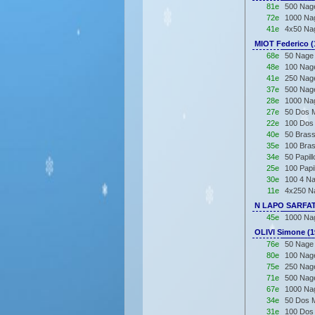
81e
500 Nage
72e
1000 Nag
41e
4x50 Nag
MIOT Federico (
68e
50 Nage 
48e
100 Nage
41e
250 Nage
37e
500 Nage
28e
1000 Nag
27e
50 Dos M
22e
100 Dos 
40e
50 Brass
35e
100 Bras
34e
50 Papil
25e
100 Papi
30e
100 4 Na
11e
4x250 Na
N LAPO SARFATT
45e
1000 Nag
OLIVI Simone (1
76e
50 Nage 
80e
100 Nage
75e
250 Nage
71e
500 Nage
67e
1000 Nag
34e
50 Dos M
31e
100 Dos 