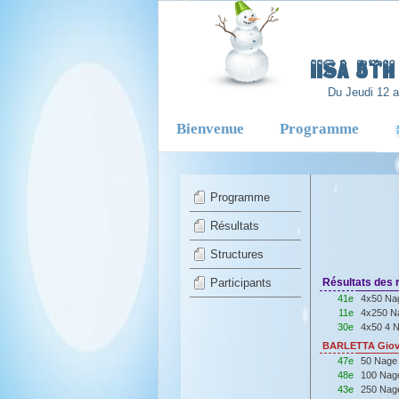
-
IISA 5T
Du Jeudi 12 
Bienvenue
Programme
Programme
Résultats
Structures
Participants
Résultats des r
41e
4x50 Nag
11e
4x250 Na
30e
4x50 4 N
BARLETTA Giova
47e
50 Nage
48e
100 Nag
43e
250 Nag