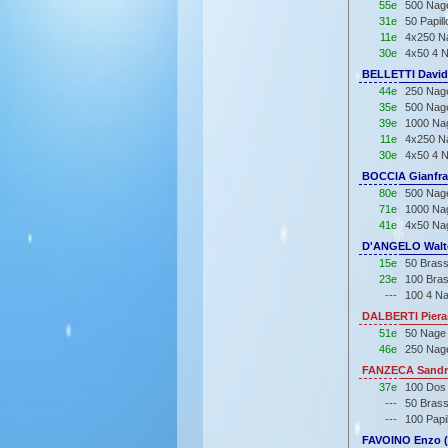
55e
500 Nag
31e
50 Papil
11e
4x250 Na
30e
4x50 4 N
BELLETTI Davide
44e
250 Nage
35e
500 Nage
39e
1000 Nag
11e
4x250 Na
30e
4x50 4 N
BOCCIA Gianfra
80e
500 Nage
71e
1000 Nag
41e
4x50 Nag
D'ANGELO Walte
15e
50 Brass
23e
100 Bras
---
100 4 Na
DALBERTI Pieran
51e
50 Nage
46e
250 Nag
FANZECA Sandra
37e
100 Dos
---
50 Bras
---
100 Papi
FAVOINO Enzo (