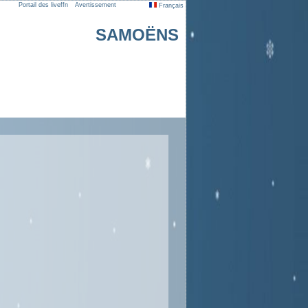
Portail des liveffn
Avertissement
Français
SAMOËNS