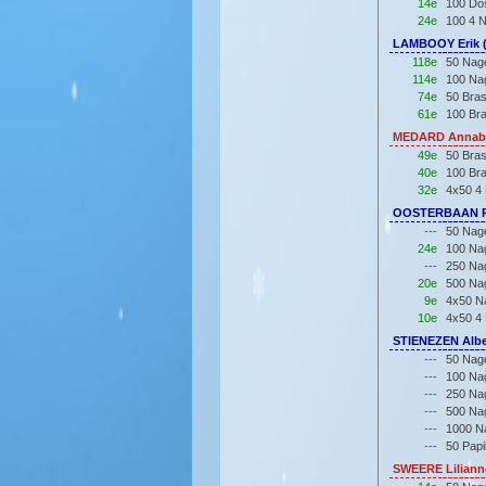
14e
100 Do
24e
100 4 
LAMBOOY Erik (
118e
50 Nage
114e
100 Nag
74e
50 Bra
61e
100 Br
MEDARD Annabe
49e
50 Bra
40e
100 Br
32e
4x50 4 
OOSTERBAAN R
---
50 Nage
24e
100 Nag
---
250 Nag
20e
500 Nag
9e
4x50 Na
10e
4x50 4 
STIENEZEN Albe
---
50 Nage
---
100 Nag
---
250 Nag
---
500 Nag
---
1000 Na
---
50 Papi
SWEERE Liliann