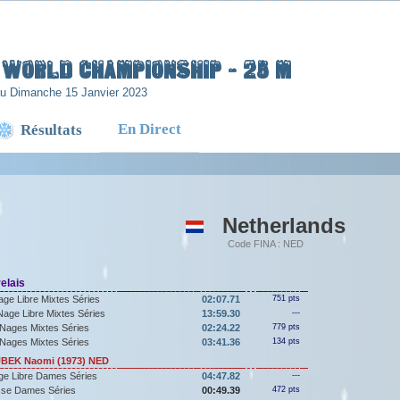
H WORLD CHAMPIONSHIP - 25 m
au Dimanche 15 Janvier 2023
En Direct
Résultats
Netherlands
Code FINA : NED
elais
ge Libre Mixtes Séries
02:07.71
751 pts
age Libre Mixtes Séries
13:59.30
---
Nages Mixtes Séries
02:24.22
779 pts
Nages Mixtes Séries
03:41.36
134 pts
EK Naomi (1973) NED
ge Libre Dames Séries
04:47.82
---
sse Dames Séries
00:49.39
472 pts