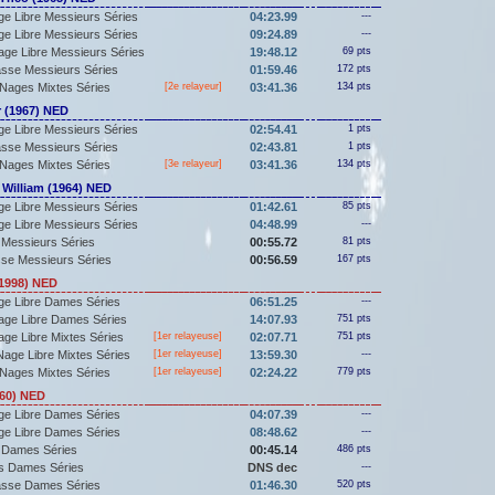
e Libre Messieurs Séries
04:23.99
---
e Libre Messieurs Séries
09:24.89
---
ge Libre Messieurs Séries
19:48.12
69 pts
asse Messieurs Séries
01:59.46
172 pts
Nages Mixtes Séries
[2e relayeur]
03:41.36
134 pts
 (1967) NED
e Libre Messieurs Séries
02:54.41
1 pts
asse Messieurs Séries
02:43.81
1 pts
Nages Mixtes Séries
[3e relayeur]
03:41.36
134 pts
illiam (1964) NED
e Libre Messieurs Séries
01:42.61
85 pts
e Libre Messieurs Séries
04:48.99
---
 Messieurs Séries
00:55.72
81 pts
sse Messieurs Séries
00:56.59
167 pts
1998) NED
ge Libre Dames Séries
06:51.25
---
age Libre Dames Séries
14:07.93
751 pts
ge Libre Mixtes Séries
[
1er
relayeuse]
02:07.71
751 pts
age Libre Mixtes Séries
[
1er
relayeuse]
13:59.30
---
Nages Mixtes Séries
[
1er
relayeuse]
02:24.22
779 pts
60) NED
ge Libre Dames Séries
04:07.39
---
ge Libre Dames Séries
08:48.62
---
 Dames Séries
00:45.14
486 pts
s Dames Séries
DNS dec
---
asse Dames Séries
01:46.30
520 pts