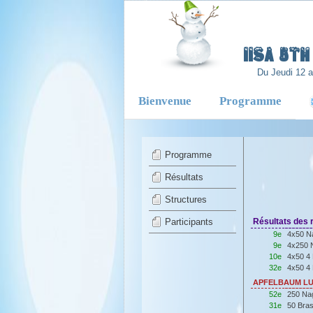
-
IISA 5T
Du Jeudi 12 
Bienvenue
Programme
Programme
Résultats
Structures
Participants
Résultats des r
9e
4x50 Na
9e
4x250 N
10e
4x50 4 
32e
4x50 4 
APFELBAUM LUB
52e
250 Na
31e
50 Bra