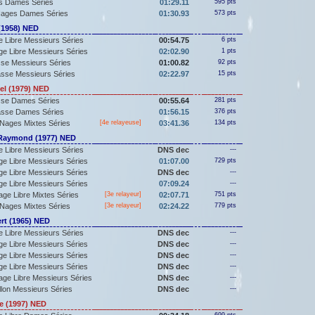
s Dames Séries
01:29.11
595 pts
Nages Dames Séries
01:30.93
573 pts
1958) NED
 Libre Messieurs Séries
00:54.75
6 pts
e Libre Messieurs Séries
02:02.90
1 pts
sse Messieurs Séries
01:00.82
92 pts
asse Messieurs Séries
02:22.97
15 pts
l (1979) NED
sse Dames Séries
00:55.64
281 pts
asse Dames Séries
01:56.15
376 pts
Nages Mixtes Séries
[4e relayeuse]
03:41.36
134 pts
aymond (1977) NED
 Libre Messieurs Séries
DNS dec
---
e Libre Messieurs Séries
01:07.00
729 pts
e Libre Messieurs Séries
DNS dec
---
e Libre Messieurs Séries
07:09.24
---
ge Libre Mixtes Séries
[3e relayeur]
02:07.71
751 pts
Nages Mixtes Séries
[3e relayeur]
02:24.22
779 pts
rt (1965) NED
 Libre Messieurs Séries
DNS dec
---
e Libre Messieurs Séries
DNS dec
---
e Libre Messieurs Séries
DNS dec
---
e Libre Messieurs Séries
DNS dec
---
ge Libre Messieurs Séries
DNS dec
---
llon Messieurs Séries
DNS dec
---
e (1997) NED
699 pts