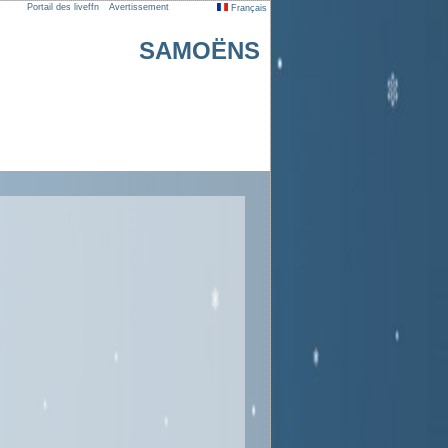
Portail des liveffn
Avertissement
Français
SAMOËNS