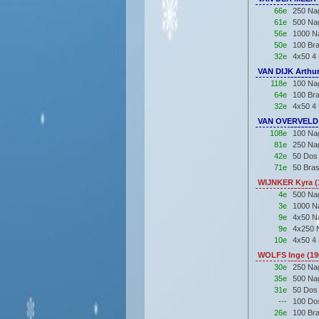
66e
250 Nag
61e
500 Nag
56e
1000 Na
50e
100 Br
32e
4x50 4 
VAN DIJK Arthur
118e
100 Nag
64e
100 Br
32e
4x50 4 
VAN OVERVELD W
108e
100 Nag
81e
250 Nag
42e
50 Dos
71e
50 Bra
WIJNKER Kyra (
4e
500 Na
3e
1000 N
9e
4x50 Na
9e
4x250 N
10e
4x50 4 
WOLFS Inge (19
30e
250 Na
35e
500 Na
31e
50 Dos
---
100 Do
26e
100 Br