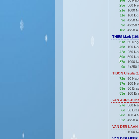
14e
50 Nag
25e
500 Na
21e
1000 N
11e
100 Do
9e
4x50 Na
9e
4x250 N
10e
4x50 4 
THIES Mark (19
51e
50 Nage
46e
100 Nag
42e
250 Nag
39e
500 Nag
37e
1000 Na
9e
4x250 N
TIBON Ursula (
72e
50 Nag
97e
100 Na
59e
50 Bra
53e
100 Br
VAN AURICH Iris
27e
500 Na
6e
50 Bra
20e
100 4 
32e
4x50 4 
VAN DER LAAN I
---
1000 N
VAN DER MEER 