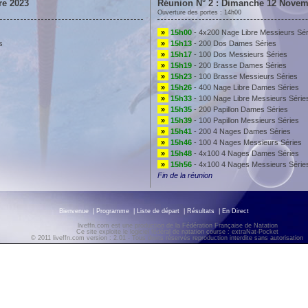
re 2023
Réunion N° 2 : Dimanche 12 Novem
Ouverture des portes : 14h00
»
15h00
- 4x200 Nage Libre Messieurs Sér
s
»
15h13
- 200 Dos Dames Séries
»
15h17
- 100 Dos Messieurs Séries
»
15h19
- 200 Brasse Dames Séries
»
15h23
- 100 Brasse Messieurs Séries
»
15h26
- 400 Nage Libre Dames Séries
»
15h33
- 100 Nage Libre Messieurs Série
»
15h35
- 200 Papillon Dames Séries
»
15h39
- 100 Papillon Messieurs Séries
»
15h41
- 200 4 Nages Dames Séries
»
15h46
- 100 4 Nages Messieurs Séries
»
15h48
- 4x100 4 Nages Dames Séries
»
15h56
- 4x100 4 Nages Messieurs Série
Fin de la réunion
Bienvenue
|
Programme
|
Liste de départ
|
Résultats
|
En Direct
liveffn.com est une production de la Fédération Française de Natation
Ce site exploite le logiciel fédéral de natation course : extraNat-Pocket
© 2011 liveffn.com version : 2.01 - Tous droits réservés reproduction interdite sans autorisatio