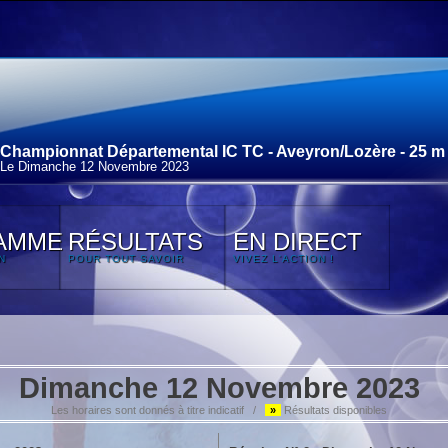
Championnat Départemental IC TC - Aveyron/Lozère - 25 m
Le Dimanche 12 Novembre 2023
AMME
RÉSULTATS
EN DIRECT
N
POUR TOUT SAVOIR
VIVEZ L'ACTION !
Dimanche 12 Novembre 2023
Les horaires sont donnés à titre indicatif /
»
Résultats disponibles