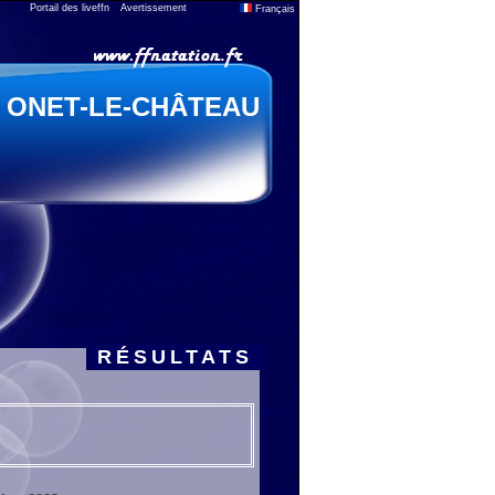
Portail des liveffn
Avertissement
Français
ONET-LE-CHÂTEAU
RÉSULTATS