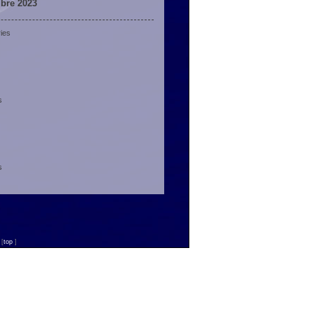
bre 2023
ies
s
s
n
[
top
]