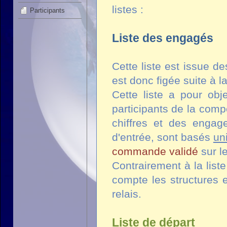
listes :
Participants
Liste des engagés
Cette liste est issue d
est donc figée suite à l
Cette liste a pour obje
participants de la com
chiffres et des engag
d'entrée, sont basés
un
commande validé
sur l
Contrairement à la list
compte les structures 
relais.
Liste de départ