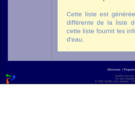
Cette liste est généré
différente de la liste
cette liste fournit les 
d'eau.
.
Bienvenue
|
Progra
liveffn.com est
Ce site exploite
© 2011 liveffn.com version : 2.