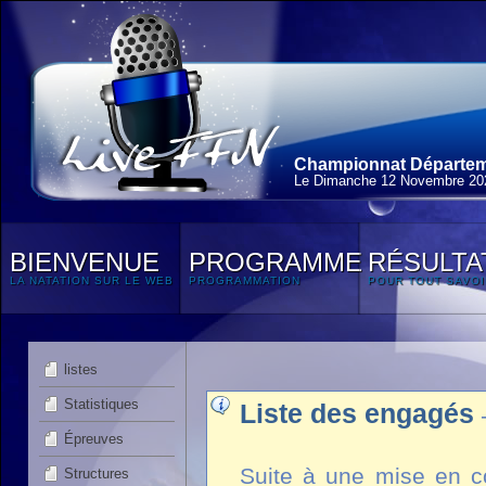
Championnat Départeme
Le Dimanche 12 Novembre 20
BIENVENUE
PROGRAMME
RÉSULTA
LA NATATION SUR LE WEB
PROGRAMMATION
POUR TOUT SAVOI
listes
Statistiques
Liste des engagés
Épreuves
Suite à une mise en co
Structures