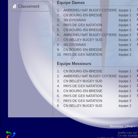
Equipe Dames
Classement
1.
AMBERIEU NAT BUGEY COTIERE
équipe 1
2.
CN BOURG-EN-BRESSE
équipe 1
3.
SN OYONNAX
équipe 1
4.
PAYS DE GEX NATATION
équipe 1
5.
CN BOURG-EN-BRESSE
équipe 2
6.
AMBERIEU NAT BUGEY COTIERE
équipe 2
7.
CN BELLEY BUGEY SUD
équipe 1
8.
SN OYONNAX
équipe 2
9.
CN BOURG-EN-BRESSE
équipe 3
10.
PAYS DE GEX NATATION
équipe 2
Equipe Messieurs
1.
CN BOURG-EN-BRESSE
équipe 1
2.
AMBERIEU NAT BUGEY COTIERE
équipe 1
3.
CN BELLEY BUGEY SUD
équipe 1
4.
PAYS DE GEX NATATION
équipe 1
5.
CN BOURG-EN-BRESSE
équipe 2
6.
PAYS DE GEX NATATION
équipe 2
7.
PAYS DE GEX NATATION
équipe 3
8.
CN BELLEY BUGEY SUD
équipe 2
Bienvenue
|
Progra
liveffn.com est
Ce site exploite