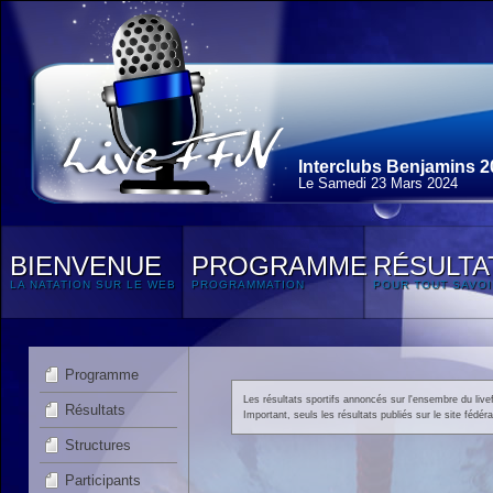
Interclubs Benjamins 2
Le Samedi 23 Mars 2024
BIENVENUE
PROGRAMME
RÉSULTA
LA NATATION SUR LE WEB
PROGRAMMATION
POUR TOUT SAVOI
Programme
Les résultats sportifs annoncés sur l'ensembre du livef
Résultats
Important, seuls les résultats publiés sur le site fédéral
Structures
Participants